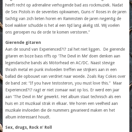
heeft recht op adrenaline verhogende bad ass rockmuziek. Nadat
de Sex Pistols in de seventies opkwamen, Guns n’ Roses in de jaren
tachtig van zich lieten horen en Rammstein de jaren negentig de
boel wakker schudde is het al een tijd lang akelig stil. Wij voelen
ons geroepen nu de orde te komen verstoren.”
Gierende gitaren
Aan de sound van Experienced?!? zal het niet liggen. De gierende
gitaren en boze bass riffs op ‘The Devil in Me’ doen denken aan
legendarische bands als Mötorhead en AC/DC. Naast stevige
thrash metal en punk invloeden treffen we strijkers aan in een
ballad die opbouwt van verdriet naar woede. Zoals Ray Cokes over
de band zei: “If you have testosteron, you must love this.” Maar
Experienced?!? ragt er niet zomaar wat op los. Er werd een jaar
aan ‘The Devil in Me’ gewerkt. Het album staat technisch als een
huis en zit muzikaal strak in elkaar. We horen een veelheid aan
muzikale invloeden die de nummers gevarieerd maken en het
album interessant houdt.
Sex, drugs, Rock n’ Roll