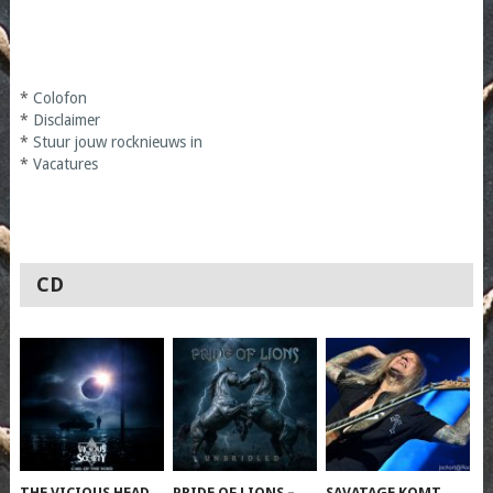
*
Colofon
*
Disclaimer
*
Stuur jouw rocknieuws in
*
Vacatures
CD
THE VICIOUS HEAD
PRIDE OF LIONS –
SAVATAGE KOMT