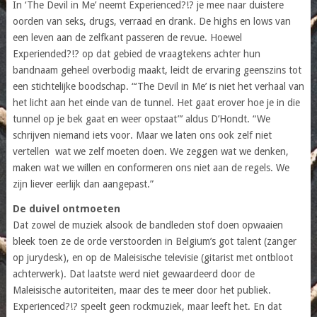
In ‘The Devil in Me’ neemt Experienced?!? je mee naar duistere
oorden van seks, drugs, verraad en drank. De highs en lows van
een leven aan de zelfkant passeren de revue. Hoewel
Experiended?!? op dat gebied de vraagtekens achter hun
bandnaam geheel overbodig maakt, leidt de ervaring geenszins tot
een stichtelijke boodschap. “‘The Devil in Me’ is niet het verhaal van
het licht aan het einde van de tunnel. Het gaat erover hoe je in die
tunnel op je bek gaat en weer opstaat”’ aldus D’Hondt. “We
schrijven niemand iets voor. Maar we laten ons ook zelf niet
vertellen wat we zelf moeten doen. We zeggen wat we denken,
maken wat we willen en conformeren ons niet aan de regels. We
zijn liever eerlijk dan aangepast.”
De duivel ontmoeten
Dat zowel de muziek alsook de bandleden stof doen opwaaien
bleek toen ze de orde verstoorden in Belgium’s got talent (zanger
op jurydesk), en op de Maleisische televisie (gitarist met ontbloot
achterwerk). Dat laatste werd niet gewaardeerd door de
Maleisische autoriteiten, maar des te meer door het publiek.
Experienced?!? speelt geen rockmuziek, maar leeft het. En dat