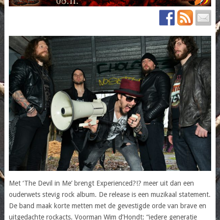
Met ‘The Devil in Me’ brengt Experienced?!? meer uit dan een
ouderwets stevig rock album. De release is een muzikaal statement.
De band maak korte metten met de gevestigde orde van brave en
uitgedachte rockacts. Voorman Wim d’Hondt: “iedere generatie