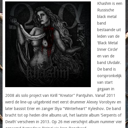
Khashm is een
Russische
black metal
band
bestaande uit
leden van de
‘Black Metal
Inner Circle’
en van de
band Ulvdalir.
De band is
oorspronkelijk
van start
gegaan in
2008 als solo project van Kirill “Kreator” Pantjuhin. Vanaf 2011
werd de line-up uitgebreid met eerst drummer Alexey Vorobyev en
later bassist Erier en zanger Iliya “Winterheart” Kyleshov. De band
bracht tot op heden drie albums uit, het laatste album ‘Serpents of
Death’ verscheen in 2013. Op 26 mei verschijnt album nummer vier