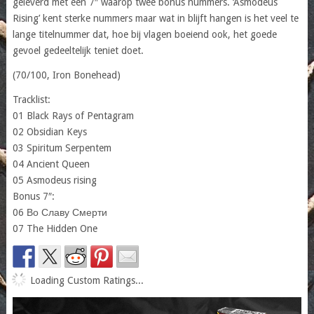
geleverd met een 7″ waarop twee bonus nummers. ‘Asmodeus
Rising’ kent sterke nummers maar wat in blijft hangen is het veel te
lange titelnummer dat, hoe bij vlagen boeiend ook, het goede
gevoel gedeeltelijk teniet doet.
(70/100, Iron Bonehead)
Tracklist:
01 Black Rays of Pentagram
02 Obsidian Keys
03 Spiritum Serpentem
04 Ancient Queen
05 Asmodeus rising
Bonus 7″:
06 Во Славу Смерти
07 The Hidden One
Loading Custom Ratings...