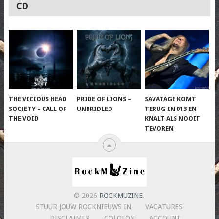
CD
THE VICIOUS HEAD
PRIDE OF LIONS –
SAVATAGE KOMT
SOCIETY – CALL OF
UNBRIDLED
TERUG IN 013 EN
THE VOID
KNALT ALS NOOIT
TEVOREN
© 2026
ROCKMUZINE
.
STUUR JOUW ROCKNIEUWS IN
VACATURES
DISCLAIMER
COLOFON
ACCOUNT