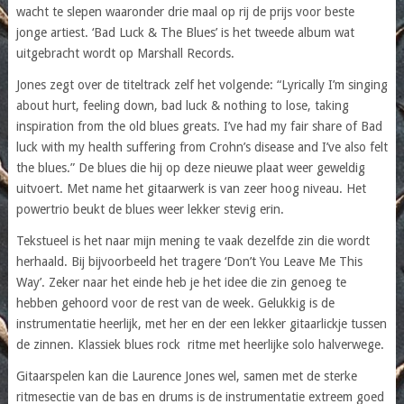
wacht te slepen waaronder drie maal op rij de prijs voor beste
jonge artiest. ‘Bad Luck & The Blues’ is het tweede album wat
uitgebracht wordt op Marshall Records.
Jones zegt over de titeltrack zelf het volgende: “Lyrically I’m singing
about hurt, feeling down, bad luck & nothing to lose, taking
inspiration from the old blues greats. I’ve had my fair share of Bad
luck with my health suffering from Crohn’s disease and I’ve also felt
the blues.” De blues die hij op deze nieuwe plaat weer geweldig
uitvoert. Met name het gitaarwerk is van zeer hoog niveau. Het
powertrio beukt de blues weer lekker stevig erin.
Tekstueel is het naar mijn mening te vaak dezelfde zin die wordt
herhaald. Bij bijvoorbeeld het tragere ‘Don’t You Leave Me This
Way’. Zeker naar het einde heb je het idee die zin genoeg te
hebben gehoord voor de rest van de week. Gelukkig is de
instrumentatie heerlijk, met her en der een lekker gitaarlickje tussen
de zinnen. Klassiek blues rock ritme met heerlijke solo halverwege.
Gitaarspelen kan die Laurence Jones wel, samen met de sterke
ritmesectie van de bas en drums is de instrumentatie extreem goed