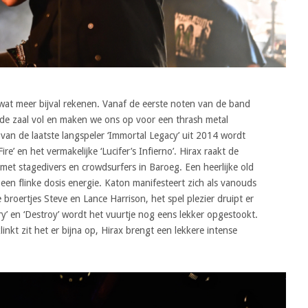
wat meer bijval rekenen. Vanaf de eerste noten van de band
de zaal vol en maken we ons op voor een thrash metal
’ van de laatste langspeler ‘Immortal Legacy’ uit 2014 wordt
e’ en het vermakelijke ‘Lucifer’s Infierno’. Hirax raakt de
t met stagedivers en crowdsurfers in Baroeg. Een heerlijke old
en flinke dosis energie. Katon manifesteert zich als vanouds
broertjes Steve en Lance Harrison, het spel plezier druipt er
ry’ en ‘Destroy’ wordt het vuurtje nog eens lekker opgestookt.
nkt zit het er bijna op, Hirax brengt een lekkere intense