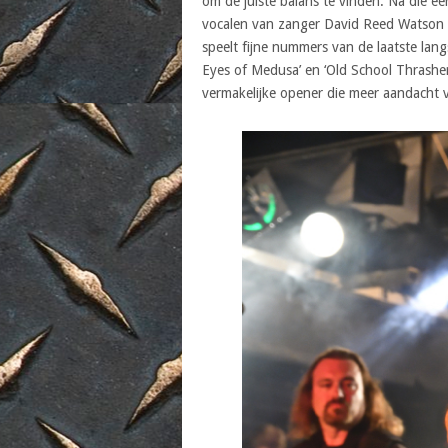
om de juiste balans te vinden. Na die ee
vocalen van zanger David Reed Watson li
speelt fijne nummers van de laatste langs
Eyes of Medusa’ en ‘Old School Thrashe
vermakelijke opener die meer aandacht 