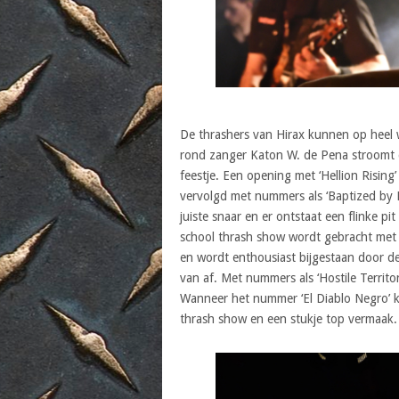
De thrashers van Hirax kunnen op heel 
rond zanger Katon W. de Pena stroomt 
feestje. Een opening met ‘Hellion Rising
vervolgd met nummers als ‘Baptized by Fir
juiste snaar en er ontstaat een flinke pi
school thrash show wordt gebracht met e
en wordt enthousiast bijgestaan door de 
van af. Met nummers als ‘Hostile Territo
Wanneer het nummer ‘El Diablo Negro’ kli
thrash show en een stukje top vermaak.