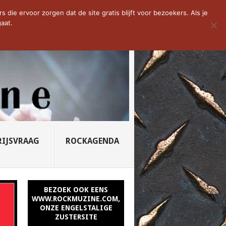
D VAN DE WEEK: SLEEPING...
die ervoor zorgen dat de site gratis blijft voor bezoekers. Als je
aat.
RIJSVRAAG
ROCKAGENDA
BEZOEK OOK EENS
WWW.ROCKMUZINE.COM,
ONZE ENGELSTALIGE
ZUSTERSITE