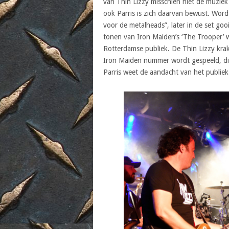
van Thin Lizzy misschien niet de muziek
ook Parris is zich daarvan bewust. Word
voor de metalheads”, later in de set goo
tonen van Iron Maiden’s ‘The Trooper’ 
Rotterdamse publiek. De Thin Lizzy kra
Iron Maiden nummer wordt gespeeld, di
Parris weet de aandacht van het publiek