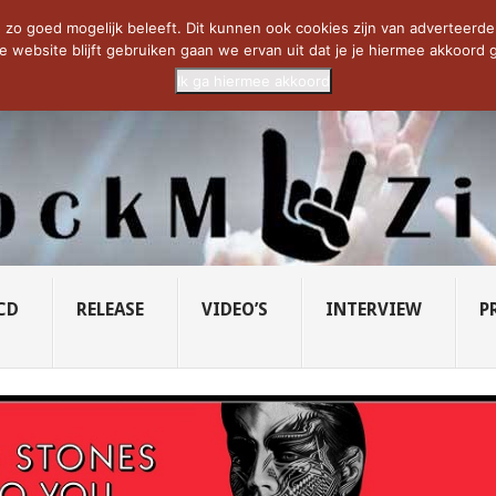
CIETY...
PRIDE OF LIONS – U...
SAVATAGE KOMT TERUG IN 0...
C
zo goed mogelijk beleeft. Dit kunnen ook cookies zijn van adverteerders 
e website blijft gebruiken gaan we ervan uit dat je je hiermee akkoord g
Ik ga hiermee akkoord
CD
RELEASE
VIDEO’S
INTERVIEW
P