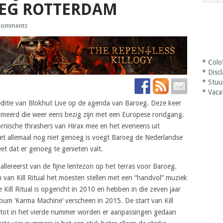
OEG ROTTERDAM
Comments
*
Colo
*
Disc
*
Stuu
*
Vaca
editie van Blokhut Live op de agenda van Baroeg. Deze keer
eerd die weer eens bezig zijn met een Europese rondgang.
ornische thrashers van Hirax mee en het eveneens uit
f het allemaal nog niet genoeg is voegt Baroeg de Nederlandse
et dat er genoeg te genieten valt.
llereerst van de fijne lentezon op het terras voor Baroeg.
n van Kill Ritual het moesten stellen met een “handvol” muziek
e Kill Ritual is opgericht in 2010 en hebben in die zeven jaar
album ‘Karma Machine’ verscheen in 2015. De start van Kill
 en tot in het vierde nummer worden er aanpassingen gedaan