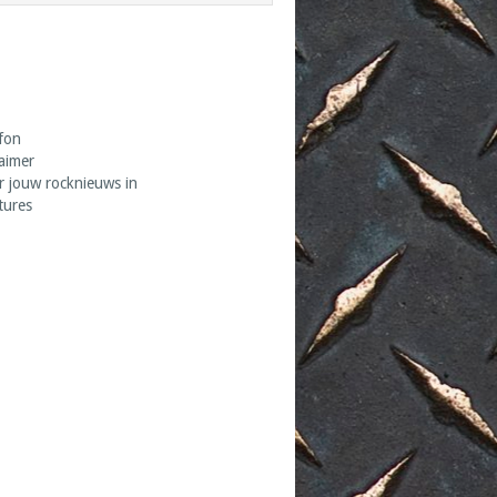
fon
laimer
r jouw rocknieuws in
tures