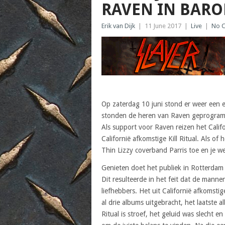
RAVEN IN BAR
Erik van Dijk
|
11 June 2017
|
Live
|
No 
Op zaterdag 10 juni stond er weer een 
stonden de heren van Raven geprogramm
Als support voor Raven reizen het Calif
Californië afkomstige Kill Ritual. Als o
Thin Lizzy coverband Parris toe en je we
Genieten doet het publiek in Rotterdam a
Dit resulteerde in het feit dat de manne
liefhebbers. Het uit Californië afkomstig
al drie albums uitgebracht, het laatste 
Ritual is stroef, het geluid was slecht