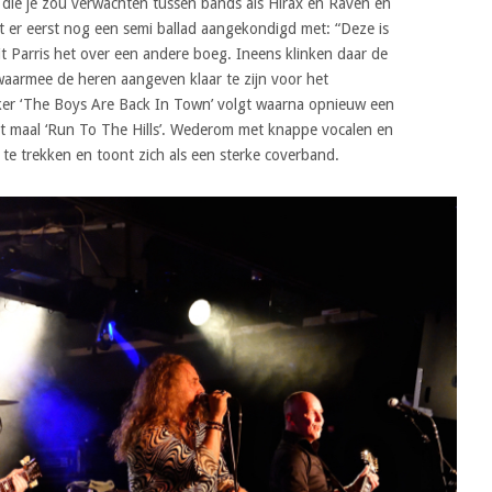
 die je zou verwachten tussen bands als Hirax en Raven en
t er eerst nog een semi ballad aangekondigd met: “Deze is
it Parris het over een andere boeg. Ineens klinken daar de
waarmee de heren aangeven klaar te zijn voor het
ker ‘The Boys Are Back In Town’ volgt waarna opnieuw een
t maal ‘Run To The Hills’. Wederom met knappe vocalen en
 te trekken en toont zich als een sterke coverband.