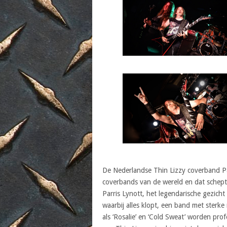
De Nederlandse Thin Lizzy coverband Pa
coverbands van de wereld en dat schept
Parris Lynott, het legendarische gezich
waarbij alles klopt, een band met sterk
als ‘Rosalie’ en ‘Cold Sweat’ worden pro