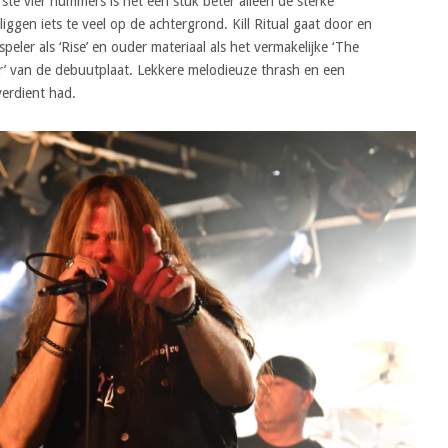
rste vier nummers is het een stuk beter alleen de sterke
ggen iets te veel op de achtergrond. Kill Ritual gaat door en
peler als ‘Rise’ en ouder materiaal als het vermakelijke ‘The
r’ van de debuutplaat. Lekkere melodieuze thrash en een
verdient had.