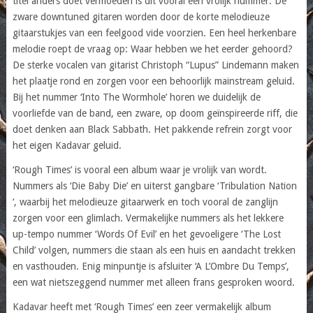
titel anders doet vermoeden is dit vooral een vrolijk nummer. De
zware downtuned gitaren worden door de korte melodieuze
gitaarstukjes van een feelgood vide voorzien. Een heel herkenbare
melodie roept de vraag op: Waar hebben we het eerder gehoord?
De sterke vocalen van gitarist Christoph “Lupus” Lindemann maken
het plaatje rond en zorgen voor een behoorlijk mainstream geluid.
Bij het nummer ‘Into The Wormhole’ horen we duidelijk de
voorliefde van de band, een zware, op doom geïnspireerde riff, die
doet denken aan Black Sabbath. Het pakkende refrein zorgt voor
het eigen Kadavar geluid.
‘Rough Times’ is vooral een album waar je vrolijk van wordt.
Nummers als ‘Die Baby Die’ en uiterst gangbare ‘Tribulation Nation
‘, waarbij het melodieuze gitaarwerk en toch vooral de zanglijn
zorgen voor een glimlach. Vermakelijke nummers als het lekkere
up-tempo nummer ‘Words Of Evil’ en het gevoeligere ‘The Lost
Child’ volgen, nummers die staan als een huis en aandacht trekken
en vasthouden. Enig minpuntje is afsluiter ‘A L’Ombre Du Temps’,
een wat nietszeggend nummer met alleen frans gesproken woord.
Kadavar heeft met ‘Rough Times’ een zeer vermakelijk album