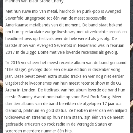
mannen van Black Stone Cherry.
Met hun ruwe mix van metal, hardrock en punk-pop is Avenged
Sevenfold uitgegroeid tot één van de meest succesvolle
Amerikaanse metalbands van dit moment. De band staat bekend
om hun spectaculaire vurige liveshows, met uitverkochte arena’s en
headlineshows op festivals over de hele wereld als gevolg. De
laatste show van Avenged Sevenfold in Nederland was in februari
2017 in de Ziggo Dome met vele lovende recensies als gevolg.
In 2016 verscheen het meest recente album van de band genaamd
‘The Stage’, gevolgd door een deluxe edition in december vorig
jaar. Deze bevat zeven extra studio tracks en vier nog niet eerder
uitgebrachte liveopnames van hun meest recente show in de O2
Arena in Londen. De titeltrack van het album leverde de band hun
eerste Grammy Award nominatie op voor Best Rock Song. Meer
dan tien albums van de band bereikten de afgelopen 17 jaar o.a.
diamond, platinum en gold status. Ze hebben meer dan een miljard
videoviews en streams op hun naam staan, zijn één van de meest
gedraaide artiesten op rock radio in de Verengde Staten en
scoorden meerdere nummer één hits.