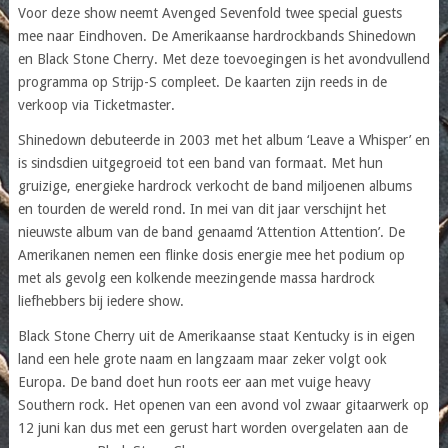
Voor deze show neemt Avenged Sevenfold twee special guests
mee naar Eindhoven. De Amerikaanse hardrockbands Shinedown
en Black Stone Cherry. Met deze toevoegingen is het avondvullend
programma op Strijp-S compleet. De kaarten zijn reeds in de
verkoop via Ticketmaster.
Shinedown debuteerde in 2003 met het album ‘Leave a Whisper’ en
is sindsdien uitgegroeid tot een band van formaat. Met hun
gruizige, energieke hardrock verkocht de band miljoenen albums
en tourden de wereld rond. In mei van dit jaar verschijnt het
nieuwste album van de band genaamd ‘Attention Attention’. De
Amerikanen nemen een flinke dosis energie mee het podium op
met als gevolg een kolkende meezingende massa hardrock
liefhebbers bij iedere show.
Black Stone Cherry uit de Amerikaanse staat Kentucky is in eigen
land een hele grote naam en langzaam maar zeker volgt ook
Europa. De band doet hun roots eer aan met vuige heavy
Southern rock. Het openen van een avond vol zwaar gitaarwerk op
12 juni kan dus met een gerust hart worden overgelaten aan de