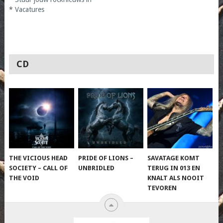
*
Vacatures
CD
THE VICIOUS HEAD
PRIDE OF LIONS –
SAVATAGE KOMT
SOCIETY – CALL OF
UNBRIDLED
TERUG IN 013 EN
THE VOID
KNALT ALS NOOIT
TEVOREN