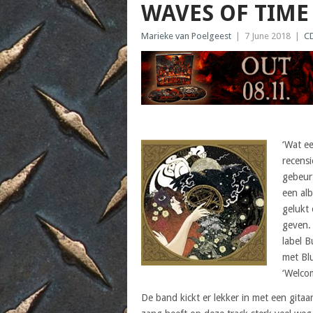
WAVES OF TIME
Marieke van Poelgeest
|
7 June 2018
|
C
‘Wat ee
recens
gebeur
een al
gelukt 
geven. 
label 
met Bl
‘Welco
De band kickt er lekker in met een gitaa