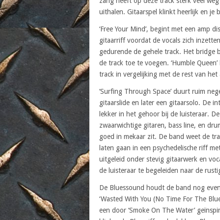
zang heeft op deze track sterk veel weg
uithalen. Gitaarspel klinkt heerlijk en 
‘Free Your Mind’, begint met een amp di
gitaarriff voordat de vocals zich inzett
gedurende de gehele track. Het bridge be
de track toe te voegen. ‘Humble Queen’ k
track in vergelijking met de rest van het
‘Surfing Through Space’ duurt ruim ne
gitaarslide en later een gitaarsolo. De in
lekker in het gehoor bij de luisteraar. 
zwaarwichtige gitaren, bass line, en dr
goed in mekaar zit. De band weet de tra
laten gaan in een psychedelische riff me
uitgeleid onder stevig gitaarwerk en voc
de luisteraar te begeleiden naar de rusti
De Bluessound houdt de band nog even 
‘Wasted With You (No Time For The Blues
een door ‘Smoke On The Water’ geïnspire