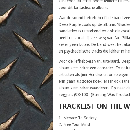
klinkende Bluesriff onder lekkere Bluesv
voor dit fantastische album.
Wat de sound betreft heeft de band vee
Deep Purple zoals op de albums ‘Shades
bandleden is uitstekend en ook de vocal
heeft de vocalstijl veel weg van Ian Gil
zeker geen kopie. De band weet het alb
en psychedelische tracks die lekker in h
Voor de liefhebbers van, uiteraard, Dee
album zeer zeker een aanrader. En natuu
artiesten als Jimi Hendrix en onze eigen
erin gaan als zoete koek. Maar ook fan
album zeer zeker waarderen. Op naar d
zeggen. (98/100) (Burning Wax Product
TRACKLIST ON THE W
1. Menace To Society
2. Free Your Mind