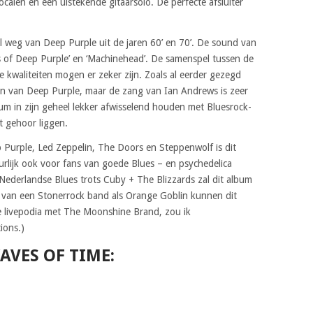
ocalen en een uistekende gitaarsolo. De perfecte afsluiter
l weg van Deep Purple uit de jaren 60’ en 70’. De sound van
 of Deep Purple’ en ‘Machinehead’. De samenspel tussen de
e kwaliteiten mogen er zeker zijn. Zoals al eerder gezegd
lian van Deep Purple, maar de zang van Ian Andrews is zeer
um in zijn geheel lekker afwisselend houden met Bluesrock-
et gehoor liggen.
p Purple, Led Zeppelin, The Doors en Steppenwolf is dit
rlijk ook voor fans van goede Blues – en psychedelica
 Nederlandse Blues trots Cuby + The Blizzards zal dit album
s van een Stonerrock band als Orange Goblin kunnen dit
e livepodia met The Moonshine Brand, zou ik
ions.)
AVES OF TIME: