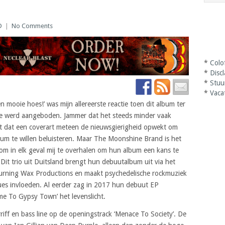
D
|
No Comments
*
Colo
*
Disc
*
Stuu
*
Vaca
n mooie hoes!’ was mijn allereerste reactie toen dit album ter
ie werd aangeboden. Jammer dat het steeds minder vaak
t dat een coverart meteen de nieuwsgierigheid opwekt om
bum te willen beluisteren. Maar The Moonshine Brand is het
om in elk geval mij te overhalen om hun album een kans te
Dit trio uit Duitsland brengt hun debuutalbum uit via het
Burning Wax Productions en maakt psychedelische rockmuziek
ues invloeden. Al eerder zag in 2017 hun debuut EP
me To Gypsy Town’ het levenslicht.
rriff en bass line op de openingstrack ‘Menace To Society’. De