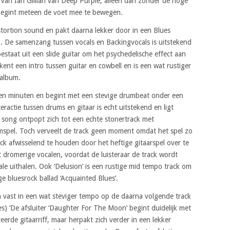
 van Ian Gillian van Deep Purple, alleen dan zonder de hoge
je begint meteen de voet mee te bewegen.
stortion sound en pakt daarna lekker door in een Blues
en. De samenzang tussen vocals en Backingvocals is uitstekend
staat uit een slide guitar om het psychedelische effect aan
ent een intro tussen guitar en cowbell en is een wat rustiger
 album.
gen minuten en begint met een stevige drumbeat onder een
teractie tussen drums en gitaar is echt uitstekend en ligt
De song ontpopt zich tot een echte stonertrack met
umspel. Toch verveelt de track geen moment omdat het spel zo
ck afwisselend te houden door het heftige gitaarspel over te
t dromerige vocalen, voordat de luisteraar de track wordt
ale uithalen. Ook ‘Delusion’ is een rustige mid tempo track om
ge bluesrock ballad ‘Acquainted Blues’.
vast in een wat steviger tempo op de daarna volgende track
) ‘De afsluiter ‘Daughter For The Moon’ begint duidelijk met
erde gitaarriff, maar herpakt zich verder in een lekker