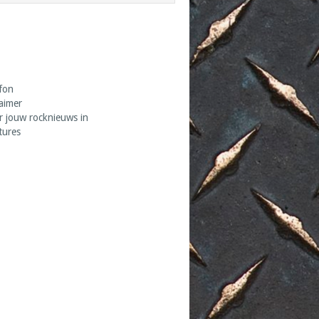
fon
laimer
r jouw rocknieuws in
tures