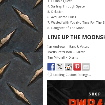
3. Humble Queen
4. Surfing Through Space
5. Delusion
6. Acquainted Blues
7. Wasted With You (No Time For The B
8. Daughter of The Moon
LINE UP THE MOONS
Ian Andrews – Bass & Vocals
Martin Petersson – Guitar
Tim Mitchell – Drums
Loading Custom Ratings...