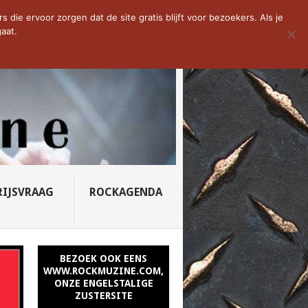
D VAN DE WEEK: SLEEPING...
die ervoor zorgen dat de site gratis blijft voor bezoekers. Als je
aat.
RIJSVRAAG
ROCKAGENDA
BEZOEK OOK EENS
WWW.ROCKMUZINE.COM,
ONZE ENGELSTALIGE
ZUSTERSITE