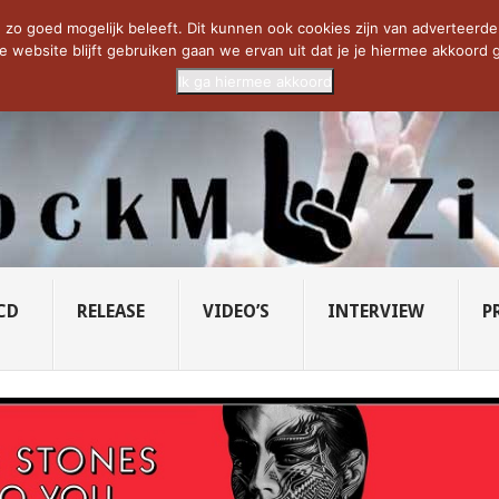
CIETY...
PRIDE OF LIONS – U...
SAVATAGE KOMT TERUG IN 0...
C
zo goed mogelijk beleeft. Dit kunnen ook cookies zijn van adverteerders 
e website blijft gebruiken gaan we ervan uit dat je je hiermee akkoord g
Ik ga hiermee akkoord
CD
RELEASE
VIDEO’S
INTERVIEW
P