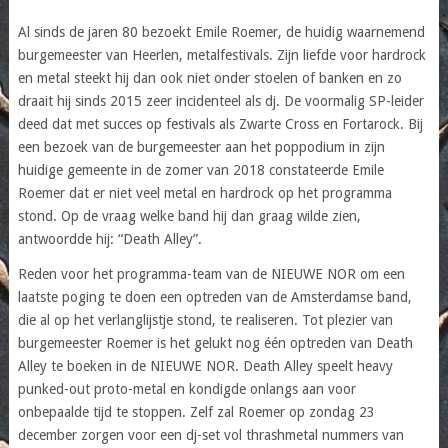
Al sinds de jaren 80 bezoekt Emile Roemer, de huidig waarnemend
burgemeester van Heerlen, metalfestivals. Zijn liefde voor hardrock
en metal steekt hij dan ook niet onder stoelen of banken en zo
draait hij sinds 2015 zeer incidenteel als dj. De voormalig SP-leider
deed dat met succes op festivals als Zwarte Cross en Fortarock. Bij
een bezoek van de burgemeester aan het poppodium in zijn
huidige gemeente in de zomer van 2018 constateerde Emile
Roemer dat er niet veel metal en hardrock op het programma
stond. Op de vraag welke band hij dan graag wilde zien,
antwoordde hij: “Death Alley”.
Reden voor het programma-team van de NIEUWE NOR om een
laatste poging te doen een optreden van de Amsterdamse band,
die al op het verlanglijstje stond, te realiseren. Tot plezier van
burgemeester Roemer is het gelukt nog één optreden van Death
Alley te boeken in de NIEUWE NOR. Death Alley speelt heavy
punked-out proto-metal en kondigde onlangs aan voor
onbepaalde tijd te stoppen. Zelf zal Roemer op zondag 23
december zorgen voor een dj-set vol thrashmetal nummers van