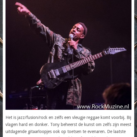
Het is jazz/fusion/rock en zelfs een vleugje reggae komt voorbij. Bij
vlagen hard en donker. Tony beheerst de kunst om zelfs zijn meest
uitdagende gitaarloopjes ook op toetsen te evenaren. De laatste