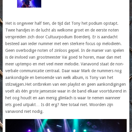
Het is ongeveer half tien, de tijd dat Tony het podium opstapt.
Twee handjes in de lucht als welkome groet en de eerste noten
verspreiden zich door Cultuurpodium Boerderij. Er is aandacht
besteed aan ieder nummer met een sterkere focus op melodieën.
Geen overbodige noten of zinloos gepiel. In de manier van spelen
is de invloed van grootmeester Vai goed te horen, maar dan met
meer uptempo en met veel meer melodie. Vanavond staat de non-
verbale communicatie centraal. Daar waar Mark de nummers nog
aankondigde en benoemde van welk album, is Tony van het
stilzwijgen.Het ontbreken van een playlist en geen aankondigingen
voelt als één grote jamsessie waar in de band elkaar voortdurend in
het oog houdt en aan menig glimlach is waar te nemen wanneer
iets goed uitpakt… Is dit erg? Nee totaal niet. Woorden zijn
vanavond niet nodig.