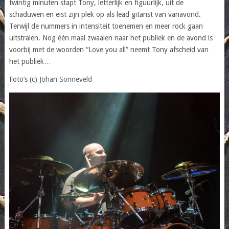
twintig minuten stapt Tony, letterlijk en figuurlijk, uit de
schaduwen en eist zijn plek op als lead gitarist van vanavond.
Terwijl de nummers in intensiteit toenemen en meer rock gaan
uitstralen. Nog één maal zwaaien naar het publiek en de avond is
voorbij met de woorden “Love you all” neemt Tony afscheid van
het publiek…
Foto’s (c)
Johan Sonneveld