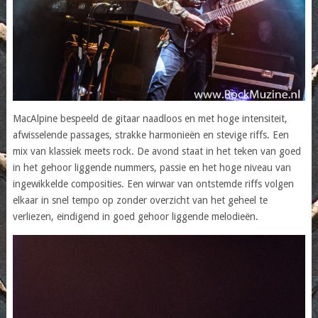
MacAlpine bespeeld de gitaar naadloos en met hoge intensiteit,
afwisselende passages, strakke harmonieën en stevige riffs. Een
mix van klassiek meets rock. De avond staat in het teken van goed
in het gehoor liggende nummers, passie en het hoge niveau van
ingewikkelde composities. Een wirwar van ontstemde riffs volgen
elkaar in snel tempo op zonder overzicht van het geheel te
verliezen, eindigend in goed gehoor liggende melodieën.