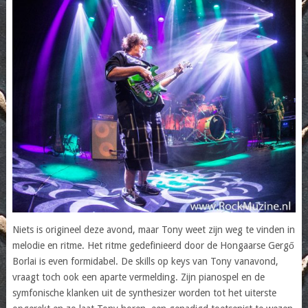
Niets is origineel deze avond, maar Tony weet zijn weg te vinden in
melodie en ritme. Het ritme gedefinieerd door de Hongaarse Gergő
Borlai is even formidabel. De skills op keys van Tony vanavond,
vraagt toch ook een aparte vermelding. Zijn pianospel en de
symfonische klanken uit de synthesizer worden tot het uiterste