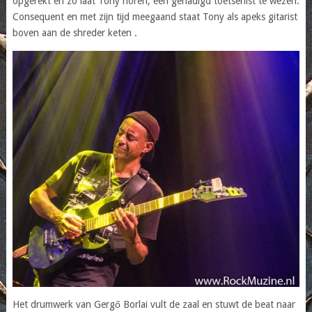
opgerekt en zo laat Tony horen, een genadigd toetsenist te wezen.
Consequent en met zijn tijd meegaand staat Tony als apeks gitarist
boven aan de shreder keten .
Het drumwerk van Gergő Borlai vult de zaal en stuwt de beat naar