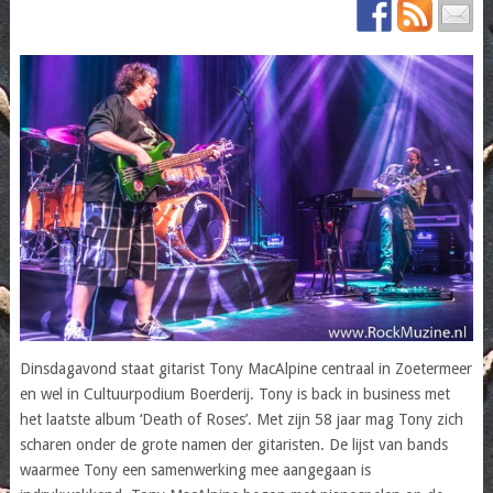
Dinsdagavond staat gitarist Tony MacAlpine centraal in Zoetermeer
en wel in Cultuurpodium Boerderij. Tony is back in business met
het laatste album ‘Death of Roses’. Met zijn 58 jaar mag Tony zich
scharen onder de grote namen der gitaristen. De lijst van bands
waarmee Tony een samenwerking mee aangegaan is