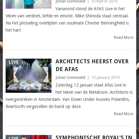
Johan Sonneveld
|
25 March 2019
Vanavond stond de AFAS Live in het
teken van verdriet, liefde en emotie. Mike Shinoda staat centraal.
Na het plotseling overlijden van soulmate Chester Benningfield is
het hart
Read More
ARCHITECTS HEERST OVER
LIVE
DE AFAS
Johan Sonneveld
|
13 January 2019
Zaterdag 12 januari staat Afas Live in
het teken van de Metalcore. Architects is
neergestreken in Amsterdam. Van Down Under Aussies Polandris,
Beartooth vergezellen de band op deze
Read More
SYMPHONISCHE ROYAL’S IN
LIVE