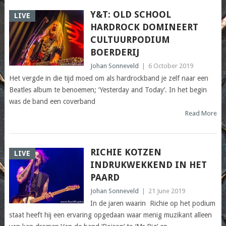
Y&T: OLD SCHOOL
LIVE
HARDROCK DOMINEERT
CULTUURPODIUM
BOERDERIJ
Johan Sonneveld
|
6 October 2019
Het vergde in die tijd moed om als hardrockband je zelf naar een
Beatles album te benoemen; ‘Yesterday and Today’. In het begin
was de band een coverband
Read More
RICHIE KOTZEN
LIVE
INDRUKWEKKEND IN HET
PAARD
Johan Sonneveld
|
21 June 2019
In de jaren waarin Richie op het podium
staat heeft hij een ervaring opgedaan waar menig muzikant alleen