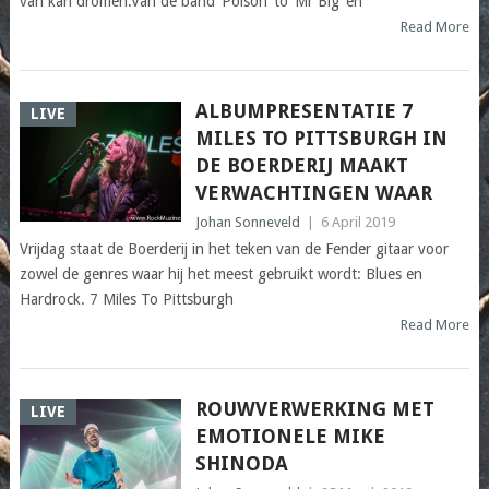
van kan dromen.Van de band ‘Poison’ to ‘Mr Big’ en
Read More
ALBUMPRESENTATIE 7
LIVE
MILES TO PITTSBURGH IN
DE BOERDERIJ MAAKT
VERWACHTINGEN WAAR
Johan Sonneveld
|
6 April 2019
Vrijdag staat de Boerderij in het teken van de Fender gitaar voor
zowel de genres waar hij het meest gebruikt wordt: Blues en
Hardrock. 7 Miles To Pittsburgh
Read More
ROUWVERWERKING MET
LIVE
EMOTIONELE MIKE
SHINODA