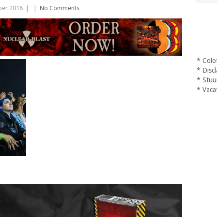
er 2018
|
|
No Comments
*
Colo
*
Disc
*
Stuu
*
Vaca