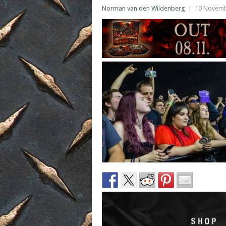
Norman van den Wildenberg
|
10 Novemb