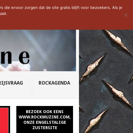
D VAN DE WEEK: SLEEPING...
die ervoor zorgen dat de site gratis blijft voor bezoekers. Als je
aat.
RIJSVRAAG
ROCKAGENDA
BEZOEK OOK EENS
WWW.ROCKMUZINE.COM,
ONZE ENGELSTALIGE
ZUSTERSITE