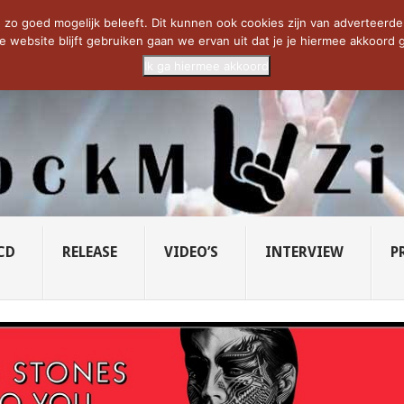
CIETY...
PRIDE OF LIONS – U...
SAVATAGE KOMT TERUG IN 0...
C
zo goed mogelijk beleeft. Dit kunnen ook cookies zijn van adverteerders 
e website blijft gebruiken gaan we ervan uit dat je je hiermee akkoord g
Ik ga hiermee akkoord
CD
RELEASE
VIDEO’S
INTERVIEW
P