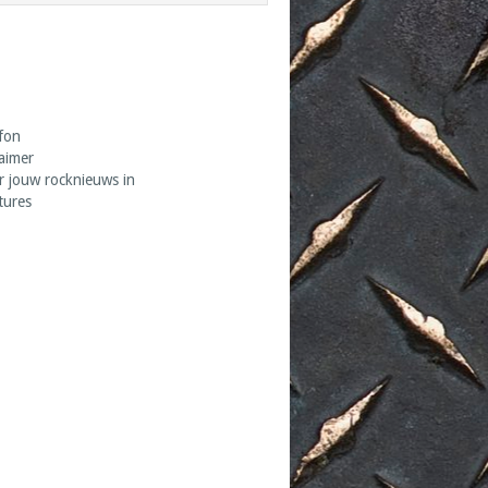
fon
laimer
r jouw rocknieuws in
tures