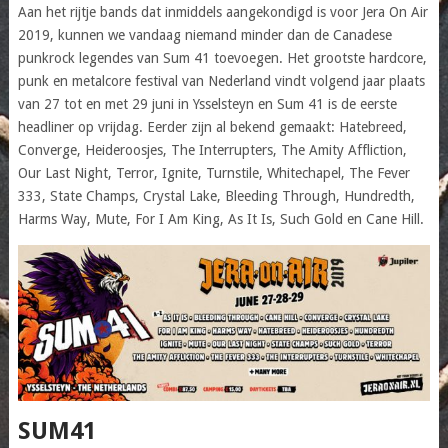
Aan het rijtje bands dat inmiddels aangekondigd is voor Jera On Air
2019, kunnen we vandaag niemand minder dan de Canadese
punkrock legendes van Sum 41 toevoegen. Het grootste hardcore,
punk en metalcore festival van Nederland vindt volgend jaar plaats
van 27 tot en met 29 juni in Ysselsteyn en Sum 41 is de eerste
headliner op vrijdag. Eerder zijn al bekend gemaakt: Hatebreed,
Converge, Heideroosjes, The Interrupters, The Amity Affliction,
Our Last Night, Terror, Ignite, Turnstile, Whitechapel, The Fever
333, State Champs, Crystal Lake, Bleeding Through, Hundredth,
Harms Way, Mute, For I Am King, As It Is, Such Gold en Cane Hill.
SUM41