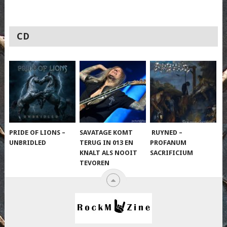
CD
PRIDE OF LIONS –
SAVATAGE KOMT
RUYNED –
UNBRIDLED
TERUG IN 013 EN
PROFANUM
KNALT ALS NOOIT
SACRIFICIUM
TEVOREN