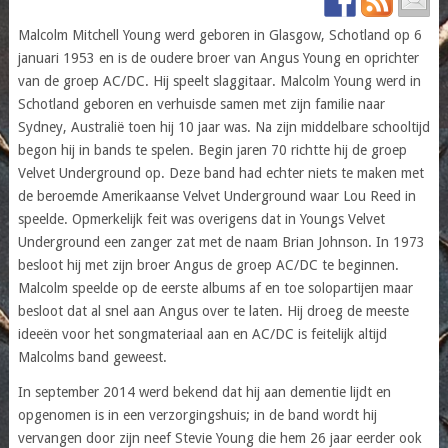
Malcolm Mitchell Young werd geboren in Glasgow, Schotland op 6
januari 1953 en is de oudere broer van Angus Young en oprichter
van de groep AC/DC. Hij speelt slaggitaar. Malcolm Young werd in
Schotland geboren en verhuisde samen met zijn familie naar
Sydney, Australië toen hij 10 jaar was. Na zijn middelbare schooltijd
begon hij in bands te spelen. Begin jaren 70 richtte hij de groep
Velvet Underground op. Deze band had echter niets te maken met
de beroemde Amerikaanse Velvet Underground waar Lou Reed in
speelde. Opmerkelijk feit was overigens dat in Youngs Velvet
Underground een zanger zat met de naam Brian Johnson. In 1973
besloot hij met zijn broer Angus de groep AC/DC te beginnen.
Malcolm speelde op de eerste albums af en toe solopartijen maar
besloot dat al snel aan Angus over te laten. Hij droeg de meeste
ideeën voor het songmateriaal aan en AC/DC is feitelijk altijd
Malcolms band geweest.
In september 2014 werd bekend dat hij aan dementie lijdt en
opgenomen is in een verzorgingshuis; in de band wordt hij
vervangen door zijn neef Stevie Young die hem 26 jaar eerder ook