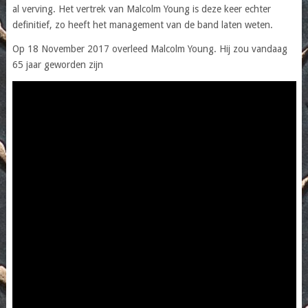
al verving. Het vertrek van Malcolm Young is deze keer echter
definitief, zo heeft het management van de band laten weten.
Op 18 November 2017 overleed Malcolm Young. Hij zou vandaag
65 jaar geworden zijn