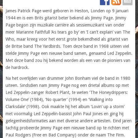
James Patrick Page werd geboren in Heston, Londen op 9 januari
1944 en is een Brits gitarist beter bekend als Jimmy Page. Jimmy
Page begon zijn muzikale carrière als sessiemuzikant van onder
meer Marianne Faithfull ‘As tears go by’ en ‘I can’t explain’ van The
Who, maar kreeg voor het eerst grote bekendheid als gitarist van
de Britse band The Yardbirds. Toen deze band in 1968 uiteen viel
stelde Jimmy Page een nieuwe band samen, genaamd Led Zeppelin.
Met deze band zou hij bekend worden als een van de pioniers van
de hardrock.
Na het overlijden van drummer John Bonham viel de band in 1980
uiteen. Sindsdien nam Jimmy Page nog een drietal albums op met
Led Zeppelin-zanger Robert Plant, te weten ‘The Honeydrippers:
Volume One’ (1984), ‘No quarter’ (1994) en ‘Walking into
Clarksdale’ (1998). Ook maakte hij het album ‘Lovin’ up a storm’
met voormalig Led Zeppelin-bassist John Paul Jones en ging hij
gelegenheidsformaties aan met diverse andere artiesten. Eind jaren
tachtig probeerde Jimmy Page een nieuwe band op te richten met
Paul Rodgers (Free en Bad Company) onder de naam The Firm.