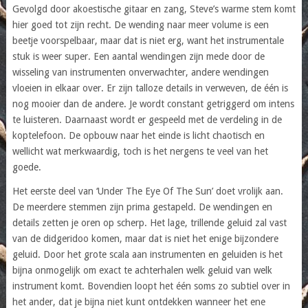
Gevolgd door akoestische gitaar en zang, Steve’s warme stem komt
hier goed tot zijn recht. De wending naar meer volume is een
beetje voorspelbaar, maar dat is niet erg, want het instrumentale
stuk is weer super. Een aantal wendingen zijn mede door de
wisseling van instrumenten onverwachter, andere wendingen
vloeien in elkaar over. Er zijn talloze details in verweven, de één is
nog mooier dan de andere. Je wordt constant getriggerd om intens
te luisteren. Daarnaast wordt er gespeeld met de verdeling in de
koptelefoon. De opbouw naar het einde is licht chaotisch en
wellicht wat merkwaardig, toch is het nergens te veel van het
goede.
Het eerste deel van ‘Under The Eye Of The Sun’ doet vrolijk aan.
De meerdere stemmen zijn prima gestapeld. De wendingen en
details zetten je oren op scherp. Het lage, trillende geluid zal vast
van de didgeridoo komen, maar dat is niet het enige bijzondere
geluid. Door het grote scala aan instrumenten en geluiden is het
bijna onmogelijk om exact te achterhalen welk geluid van welk
instrument komt. Bovendien loopt het één soms zo subtiel over in
het ander, dat je bijna niet kunt ontdekken wanneer het ene