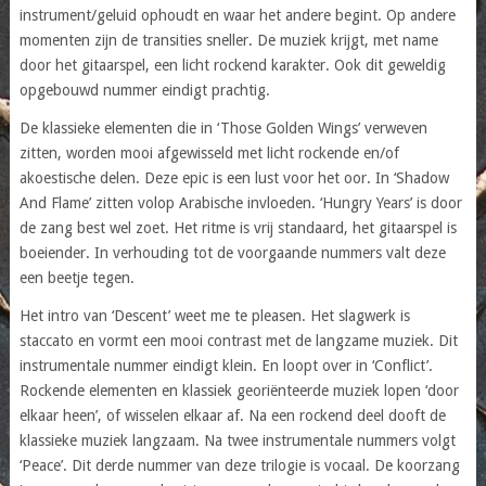
instrument/geluid ophoudt en waar het andere begint. Op andere
momenten zijn de transities sneller. De muziek krijgt, met name
door het gitaarspel, een licht rockend karakter. Ook dit geweldig
opgebouwd nummer eindigt prachtig.
De klassieke elementen die in ‘Those Golden Wings’ verweven
zitten, worden mooi afgewisseld met licht rockende en/of
akoestische delen. Deze epic is een lust voor het oor. In ‘Shadow
And Flame’ zitten volop Arabische invloeden. ‘Hungry Years’ is door
de zang best wel zoet. Het ritme is vrij standaard, het gitaarspel is
boeiender. In verhouding tot de voorgaande nummers valt deze
een beetje tegen.
Het intro van ‘Descent’ weet me te pleasen. Het slagwerk is
staccato en vormt een mooi contrast met de langzame muziek. Dit
instrumentale nummer eindigt klein. En loopt over in ‘Conflict’.
Rockende elementen en klassiek georiënteerde muziek lopen ‘door
elkaar heen’, of wisselen elkaar af. Na een rockend deel dooft de
klassieke muziek langzaam. Na twee instrumentale nummers volgt
‘Peace’. Dit derde nummer van deze trilogie is vocaal. De koorzang