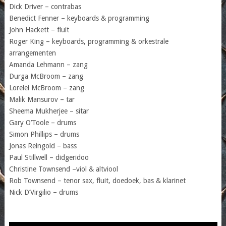
Dick Driver – contrabas
Benedict Fenner – keyboards & programming
John Hackett – fluit
Roger King – keyboards, programming & orkestrale
arrangementen
Amanda Lehmann – zang
Durga McBroom – zang
Lorelei McBroom – zang
Malik Mansurov – tar
Sheema Mukherjee – sitar
Gary O’Toole – drums
Simon Phillips – drums
Jonas Reingold – bass
Paul Stillwell – didgeridoo
Christine Townsend –viol & altviool
Rob Townsend – tenor sax, fluit, doedoek, bas & klarinet
Nick D’Virgilio – drums