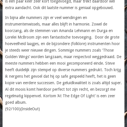
is een paar keer zeer kort toegevoegd, maar trekt daardoor wel
extra aandacht. Ook dit laatste nummer is geniaal opgebouwd.
In bijna alle nummers zijn er veel wendingen en
instrumentenwissels, maar alles blijft in harmonie. Zowel de
koorzang, als de stemmen van Amanda Lehmann en Durga en
Lorelei McBroom zijn een fantastische toevoeging. Door de grote
hoeveelheid laagjes, en de bijzondere (folklore) instrumenten hoor
je steeds weer nieuwe dingen. Sommige nummers zoals ‘Those
Golden Wings’ worden langzaam, maar respectvol weggedraaid. De
meeste nummers hebben een mooi gecomponeerd einde. Steve
heeft duidelijk zijn stempel op diverse nummers gedrukt. Toch krijg
ik nergens het gevoel dat hij op safe gespeeld heeft, het is geen
kopie van eerdere successen. De geluidkwaliteit is zoals altijd super.
Al dit moois komt hierdoor perfect tot zijn recht, en bezorgt me
regelmatig kippenvel. Kortom ‘At The Edge Of Light’ is een zeer
goed album.
(92/100)(InsideOut)