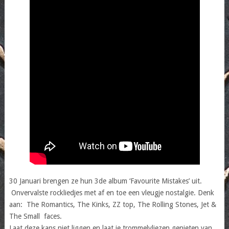
30 Januari brengen ze hun 3de album ‘Favourite Mistakes’ uit.
Onvervalste rockliedjes met af en toe een vleugje nostalgie. Denk
aan: The Romantics, The Kinks, ZZ top, The Rolling Stones, Jet &
The Small faces.
Laat deze kans niet liggen en laat je trommelvliezen genieten van