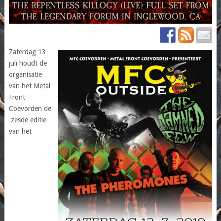
Zaterdag 13
juli houdt de
organisatie
van het Metal
Front
Coevorden de
zesde editie
van het