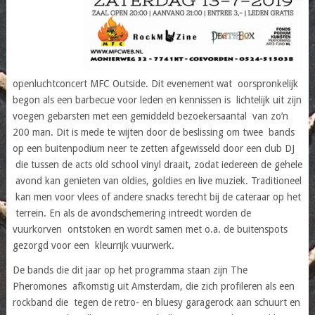
openluchtconcert MFC Outside. Dit evenement wat oorspronkelijk
begon als een barbecue voor leden en kennissen is lichtelijk uit zijn
voegen gebarsten met een gemiddeld bezoekersaantal van zo’n
200 man. Dit is mede te wijten door de beslissing om twee bands
op een buitenpodium neer te zetten afgewisseld door een club DJ
die tussen de acts old school vinyl draait, zodat iedereen de gehele
avond kan genieten van oldies, goldies en live muziek. Traditioneel
kan men voor vlees of andere snacks terecht bij de cateraar op het
terrein. En als de avondschemering intreedt worden de
vuurkorven ontstoken en wordt samen met o.a. de buitenspots
gezorgd voor een kleurrijk vuurwerk.
De bands die dit jaar op het programma staan zijn The
Pheromones afkomstig uit Amsterdam, die zich profileren als een
rockband die tegen de retro- en bluesy garagerock aan schuurt en