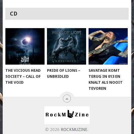
CD
THE VICIOUS HEAD
PRIDE OF LIONS –
SAVATAGE KOMT
SOCIETY – CALL OF
UNBRIDLED
TERUG IN 013 EN
THE VOID
KNALT ALS NOOIT
TEVOREN
© 2026
ROCKMUZINE
.