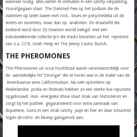
wanneer nodig alles weten te omhullen in een catchy verpakking.
Voorafgegaan staat The Damned Few op het podium die de
vlammen op laten laaien met rock, blues en pshychedelia uit de
sixties en seventies, maar dan op anabolen. De draaitafel die
bediend word door DJ-Deamon wordt belegd met een
indrukwekkende collectie lp’s die tracks bevatten uit het repetoire
van o.a. CCR, Uriah Heep en The Jimmy Castor Bunch.
THE PHEROMONES
The Pheromones uit onze hoofdstad waren verantwoordelijk voor
de aanstekelijke hit ‘Stronger’ die te horen was in de trailer van de
Amerikaanse serie Californication. Na vele optredens op
Nederlandse podia en festivals hebben ze een sterke live-reputatie
opgebouwd. Hun energieke show staat strak van testosteron en
zorgt bij het publiek gegarandeerd voor extra aanmaak van
dopamine. Soms in een strak catchy jasje en hier en daar schurend
tegen de retro- en bluesy garagerock aan.