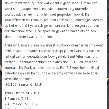
album te weten ‘City Park’ wat eigenlijk geen song is maar een
soort soundscape. Het is een vier minuten lang durende
soundtrack van een horrorfilm met gesproken woord. De
gitaareffecten en gemixte geluiden zoals wind , moerasgeluiden en
op het eind het hysterisch gelach van een kind zorgen voor een
beklemmende sfeer. Heel apart en gewaagd om zoiets op een
album te zetten waarvoor hulde.
Afsluiter ‘Useless’ is een onvervalst Punkrock nummer wat me doet
denken aan Carnivore. Dit is waarschijnlijk een kwinkslag naar het
feit dat ze hun debuutalbum (ook getiteld Saint Vitus maar dit
terzijde) uitgebracht hebben op platenlabel SST. Een label dat
voornamelijk Punk-albums uitbracht. Een 7,5 voor het muzikaal
gebodene en een half puntje extra erbij vanwege de twee apart
vermelde nummers
(80/100)(Season Of Mist)
Tracklist: Saint Vitus
1 Remains (6:23)
2 A Prelude To (3:19)