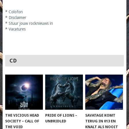
*
Colofon
*
Disclaimer
*
Stuur jouw rocknieuws in
*
Vacatures
CD
THE VICIOUS HEAD
PRIDE OF LIONS –
SAVATAGE KOMT
SOCIETY – CALL OF
UNBRIDLED
TERUG IN 013 EN
THE VOID
KNALT ALS NOOIT