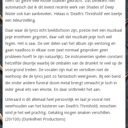
heeft dit genre vele mooie stukken gebracht. Dat betekent niet
automatisch dat ik dit meest recente werk van Shades of Deep
Water ook kan aanbevelen. Helaas is ‘Death’s Threshold’ een beetje
een teleurstelling.
Daar waar de lyrics echt beeldschoon zijn, poëzie met een muzikaal
jasje eromheen gegoten, daar valt dat muzikale jasje toch wel
tegen. Het is saai. De vier delen van het album zijn eentonig en
gaan naadloos in elkaar over (wat normaal gesproken geen
probleem hoeft te zijn natuurlijk). De instrumenten spelen constant
hetzelfde deuntje waarbij de cimbalen van de drumkit te veel op de
voorgrond treden. De vocalen zijn mat en vertolken niet de
wanhoop die de lyrics juist zo fantastisch weergeven. Bij een band
die onder andere funeral doom metal brengt verwacht je toch in
ieder geval iets van emotie. En daar ontbreekt het aan.
Uiteraard is dit allemaal heel persoonlijk en laat je vooral niet
weerhouden van het luisteren van Death’s Threshold, misschien
vind je het wel prachtig. Gelukkig mogen smaken verschillen.
(20/100) (Dunkelheit Productions)