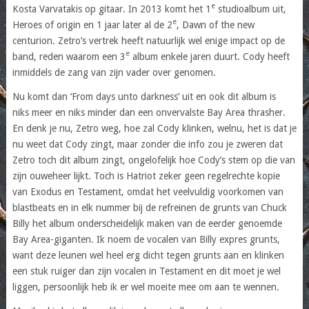
e
Kosta Varvatakis op gitaar. In 2013 komt het 1
studioalbum uit,
e
Heroes of origin en 1 jaar later al de 2
, Dawn of the new
centurion. Zetro’s vertrek heeft natuurlijk wel enige impact op de
e
band, reden waarom een 3
album enkele jaren duurt. Cody heeft
inmiddels de zang van zijn vader over genomen.
Nu komt dan ‘From days unto darkness’ uit en ook dit album is
niks meer en niks minder dan een onvervalste Bay Area thrasher.
En denk je nu, Zetro weg, hoe zal Cody klinken, welnu, het is dat je
nu weet dat Cody zingt, maar zonder die info zou je zweren dat
Zetro toch dit album zingt, ongelofelijk hoe Cody’s stem op die van
zijn ouweheer lijkt. Toch is Hatriot zeker geen regelrechte kopie
van Exodus en Testament, omdat het veelvuldig voorkomen van
blastbeats en in elk nummer bij de refreinen de grunts van Chuck
Billy het album onderscheidelijk maken van de eerder genoemde
Bay Area-giganten. Ik noem de vocalen van Billy expres grunts,
want deze leunen wel heel erg dicht tegen grunts aan en klinken
een stuk ruiger dan zijn vocalen in Testament en dit moet je wel
liggen, persoonlijk heb ik er wel moeite mee om aan te wennen.