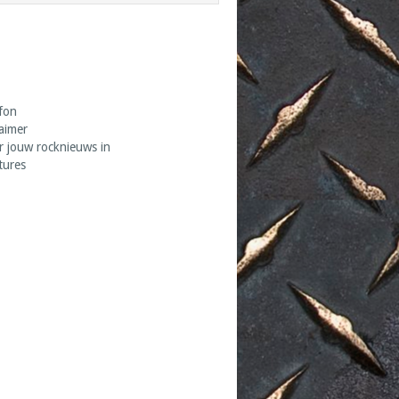
fon
laimer
r jouw rocknieuws in
tures