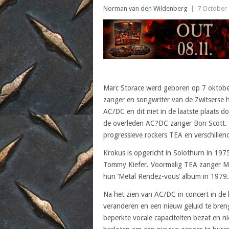
Norman van den Wildenberg
|
7 October
Marc Storace werd geboren op 7 oktober
zanger en songwriter van de Zwitserse 
AC/DC en dit niet in de laatste plaats 
de overleden AC?DC zanger Bon Scott. Vo
progressieve rockers TEA en verschillen
Krokus is opgericht in Solothurn in 1975
Tommy Kiefer. Voormalig TEA zanger Mar
hun ‘Metal Rendez-vous’ album in 1979.
Na het zien van AC/DC in concert in de l
veranderen en een nieuw geluid te bre
beperkte vocale capaciteiten bezat en n