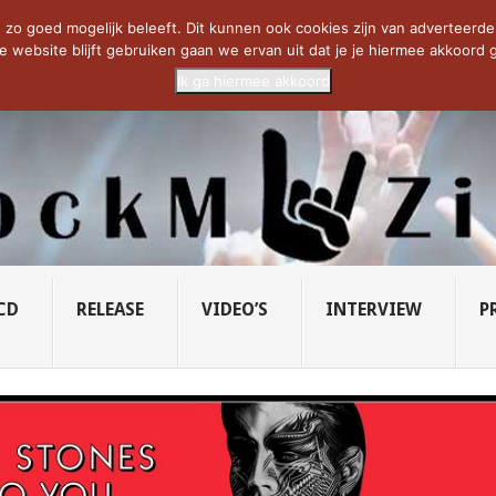
SAVATAGE KOMT TERUG IN 0...
CD VAN DE WEEK: SLEEPING...
RU
zo goed mogelijk beleeft. Dit kunnen ook cookies zijn van adverteerders 
e website blijft gebruiken gaan we ervan uit dat je je hiermee akkoord g
Ik ga hiermee akkoord
CD
RELEASE
VIDEO’S
INTERVIEW
P