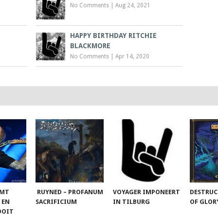
No Comments
|
Aug 24, 2021
HAPPY BIRTHDAY RITCHIE
BLACKMORE
No Comments
|
Apr 14, 2020
OMT
RUYNED – PROFANUM
VOYAGER IMPONEERT
DESTRUC
 EN
SACRIFICIUM
IN TILBURG
OF GLO
OOIT