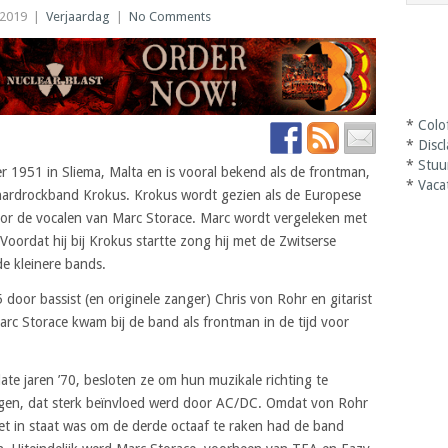
 2019
|
Verjaardag
|
No Comments
*
Colo
*
Disc
*
Stuu
 1951 in Sliema, Malta en is vooral bekend als de frontman,
*
Vaca
hardrockband Krokus. Krokus wordt gezien als de Europese
door de vocalen van Marc Storace. Marc wordt vergeleken met
ordat hij bij Krokus startte zong hij met de Zwitserse
de kleinere bands.
 door bassist (en originele zanger) Chris von Rohr en gitarist
c Storace kwam bij de band als frontman in de tijd voor
ate jaren ’70, besloten ze om hun muzikale richting te
ngen, dat sterk beïnvloed werd door AC/DC. Omdat von Rohr
iet in staat was om de derde octaaf te raken had de band