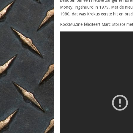
besloten om een nieuwe zanger te huren
Money, ingehuurd in 1979. Met de nieu
1980, dat was Krokus eerste hit en brac
RockMuZine feliciteert Marc Storace met 