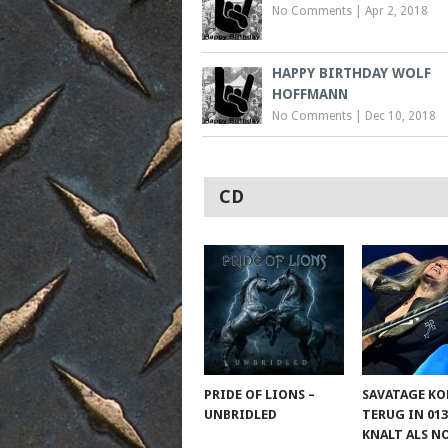
No Comments
|
Apr 2, 2018
HAPPY BIRTHDAY WOLF
HOFFMANN
No Comments
|
Dec 10, 2018
CD
PRIDE OF LIONS –
SAVATAGE K
UNBRIDLED
TERUG IN 013
KNALT ALS N