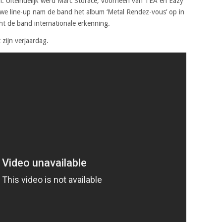
. Uiteindelijk werd Marc Storace, voorheen van TEA en Eazy
we line-up nam de band het album ‘Metal Rendez-vous’ op in
ht de band internationale erkenning.
zijn verjaardag.