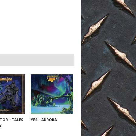
TOR – TALES
YES – AURORA
RY