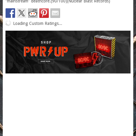
“mainstream” deathcore.(90/100)(Nuclear Blast Records)
Loading Custom Ratings...