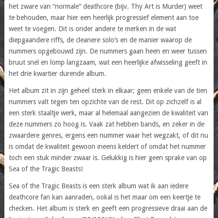
het zware van “normale” deathcore (bijv. Thy Art is Murder) weet
te behouden, maar hier een heerlijk progressief element aan toe
weet te voegen. Dit is onder andere te merken in de wat
diepgaandere riffs, de cleanere solo’s en de manier waarop de
nummers opgebouwd zijn. De nummers gaan heen en weer tussen
bruut snel en lomp langzaam, wat een heerlijke afwisseling geeft in
het drie kwartier durende album.
Het album zit in zijn geheel sterk in elkaar; geen enkele van de tien
nummers valt tegen ten opzichte van de rest. Dit op zichzelf is al
een sterk staaltje werk, maar al helemaal aangezien de kwaliteit van
deze nummers zo hoog is. Vaak zat hebben bands, en zeker in de
zwaardere genres, ergens een nummer waar het wegzakt, of dit nu
is omdat de kwaliteit gewoon ineens keldert of omdat het nummer
toch een stuk minder zwaar is. Gelukkig is hier geen sprake van op
Sea of the Tragic Beasts!
Sea of the Tragic Beasts is een sterk album wat ik aan iedere
deathcore fan kan aanraden, ookal is het maar om een keertje te
checken. Het album is sterk en geeft een progressieve draai aan de