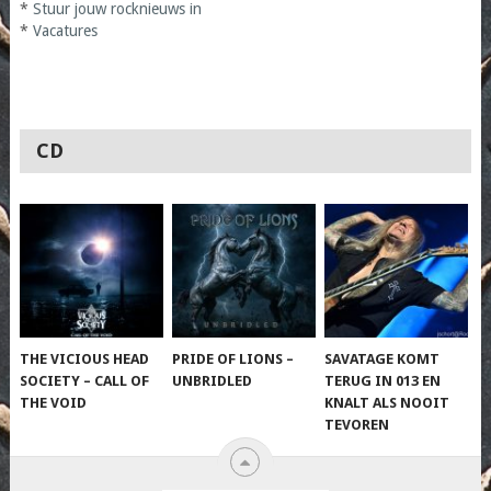
*
Stuur jouw rocknieuws in
*
Vacatures
CD
THE VICIOUS HEAD
PRIDE OF LIONS –
SAVATAGE KOMT
SOCIETY – CALL OF
UNBRIDLED
TERUG IN 013 EN
THE VOID
KNALT ALS NOOIT
TEVOREN