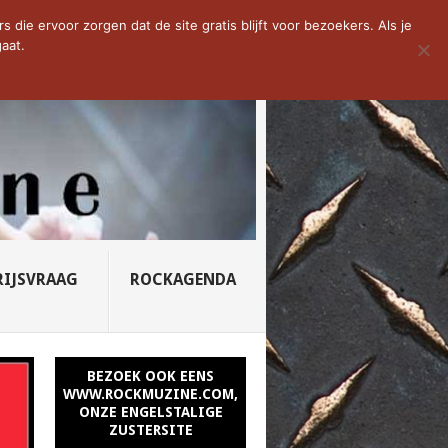
D VAN DE WEEK: SLEEPING...
die ervoor zorgen dat de site gratis blijft voor bezoekers. Als je
aat.
RIJSVRAAG
ROCKAGENDA
BEZOEK OOK EENS
WWW.ROCKMUZINE.COM,
ONZE ENGELSTALIGE
ZUSTERSITE