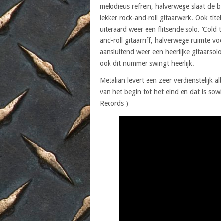
melodieus refrein, halverwege slaat de 
lekker rock-and-roll gitaarwerk. Ook ti
uiteraard weer een flitsende solo. ‘Cold
and-roll gitaarriff, halverwege ruimte vo
aansluitend weer een heerlijke gitaarsolo.
ook dit nummer swingt heerlijk.
Metalian levert een zeer verdienstelijk 
van het begin tot het eind en dat is so
Records )