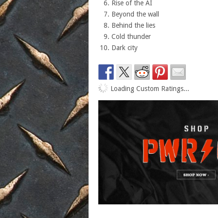
Rise of the AI
Beyond the wall
Behind the lies
Cold thunder
Dark city
Loading Custom Ratings...