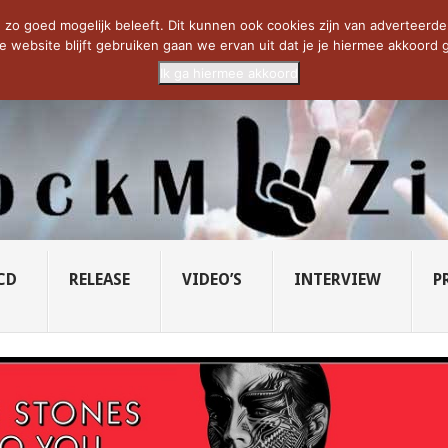
CIETY...
PRIDE OF LIONS – U...
SAVATAGE KOMT TERUG IN 0...
C
zo goed mogelijk beleeft. Dit kunnen ook cookies zijn van adverteerders 
e website blijft gebruiken gaan we ervan uit dat je je hiermee akkoord g
Ik ga hiermee akkoord
CD
RELEASE
VIDEO’S
INTERVIEW
P