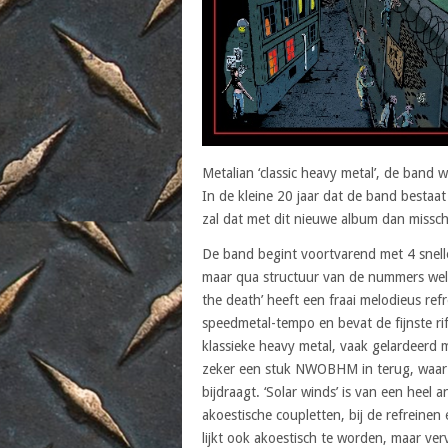
Metalian ‘classic heavy metal’, de band
In de kleine 20 jaar dat de band bestaa
zal dat met dit nieuwe album dan missc
De band begint voortvarend met 4 snell
maar qua structuur van de nummers wel a
the death’ heeft een fraai melodieus refr
speedmetal-tempo en bevat de fijnste ri
klassieke heavy metal, vaak gelardeerd me
zeker een stuk NWOBHM in terug, waar 
bijdraagt. ‘Solar winds’ is van een heel 
akoestische coupletten, bij de refreinen 
lijkt ook akoestisch te worden, maar ver