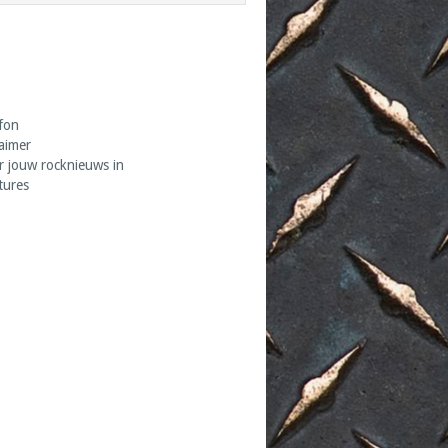
fon
laimer
r jouw rocknieuws in
tures