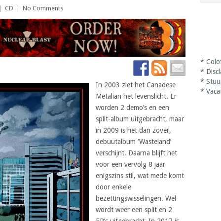
|
CD
|
No Comments
*
Colo
*
Disc
*
Stuu
In 2003 ziet het Canadese
*
Vaca
Metalian het levenslicht. Er
worden 2 demo’s en een
split-album uitgebracht, maar
in 2009 is het dan zover,
debuutalbum ‘Wasteland’
verschijnt. Daarna blijft het
voor een vervolg 8 jaar
enigszins stil, wat mede komt
door enkele
bezettingswisselingen. Wel
wordt weer een split en 2
EP’s uitgebracht. In 2017 is