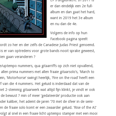
er dan eindelijk een 2e full-
album en dan gaat het hard,
want in 2019 het 3e album
en nu dan de 4e.
Volgens de info op hun
Facebook-pagina speelt
 wordt zo her en der zelfs de Canadese Judas Priest genoemd.
t is er van optredens voor grote bands nooit sprake geweest,
hien gaan veranderen ?
e/uptempo nummers, qua gitaarriffs op zich niet opvallend,
llen prima nummers met allen fraaie gitaarsolo’s, ‘March to
ein, ‘Motorhorse’ swingt heerlijk, ‘Fire on the road’ heeft een
ff van die 4 nummers. Het geluid is inderdaad dat van de
t 2-stemmig gitaarwerk wat altijd fijn klinkt, je vindt er ook
de bewust ? min of meer ‘gedateerde’ productie ook aan
ander kaliber, het ademt de jaren ’70 met de sfeer in de semi-
en de fraaie solo komt er een zwaarder geluid. ‘Rise of the AI’
volgt al snel in een fraaie licht uptempo stamper met een mooi