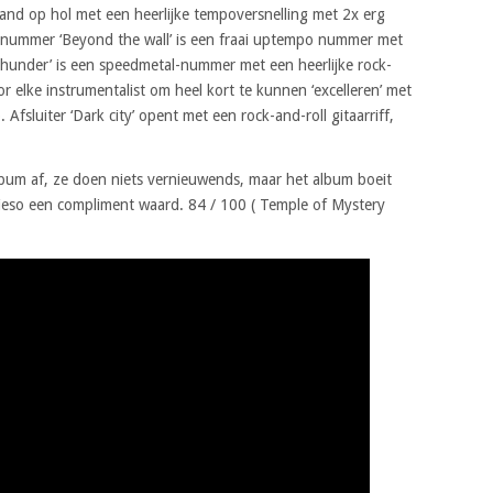
band op hol met een heerlijke tempoversnelling met 2x erg
telnummer ‘Beyond the wall’ is een fraai uptempo nummer met
 thunder’ is een speedmetal-nummer met een heerlijke rock-
or elke instrumentalist om heel kort te kunnen ‘excelleren’ met
 Afsluiter ‘Dark city’ opent met een rock-and-roll gitaarriff,
album af, ze doen niets vernieuwends, maar het album boeit
wieso een compliment waard. 84 / 100 ( Temple of Mystery