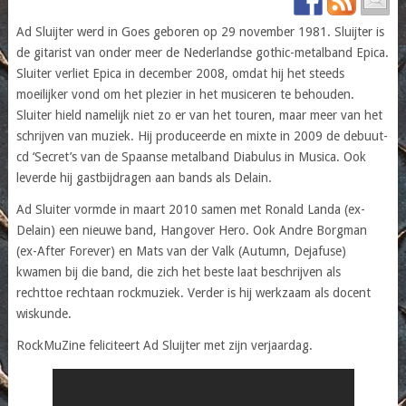
Ad Sluijter werd in Goes geboren op 29 november 1981. Sluijter is
de gitarist van onder meer de Nederlandse gothic-metalband Epica.
Sluiter verliet Epica in december 2008, omdat hij het steeds
moeilijker vond om het plezier in het musiceren te behouden.
Sluiter hield namelijk niet zo er van het touren, maar meer van het
schrijven van muziek. Hij produceerde en mixte in 2009 de debuut-
cd ‘Secret’s van de Spaanse metalband Diabulus in Musica. Ook
leverde hij gastbijdragen aan bands als Delain.
Ad Sluiter vormde in maart 2010 samen met Ronald Landa (ex-
Delain) een nieuwe band, Hangover Hero. Ook Andre Borgman
(ex-After Forever) en Mats van der Valk (Autumn, Dejafuse)
kwamen bij die band, die zich het beste laat beschrijven als
rechttoe rechtaan rockmuziek. Verder is hij werkzaam als docent
wiskunde.
RockMuZine feliciteert Ad Sluijter met zijn verjaardag.