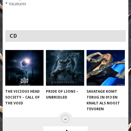
*
Vacatures
CD
THE VICIOUS HEAD
PRIDE OF LIONS –
SAVATAGE KOMT
SOCIETY – CALL OF
UNBRIDLED
TERUG IN 013 EN
THE VOID
KNALT ALS NOOIT
TEVOREN