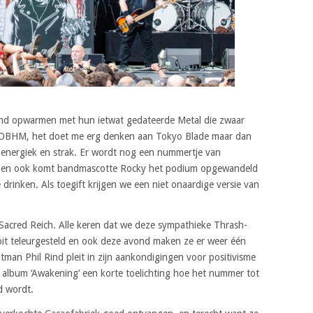
nd opwarmen met hun ietwat gedateerde Metal die zwaar
WOBHM, het doet me erg denken aan Tokyo Blade maar dan
t energiek en strak. Er wordt nog een nummertje van
set en ook komt bandmascotte Rocky het podium opgewandeld
 drinken. Als toegift krijgen we een niet onaardige versie van
acred Reich. Alle keren dat we deze sympathieke Thrash-
t teleurgesteld en ook deze avond maken ze er weer één
tman Phil Rind pleit in zijn aankondigingen voor positivisme
 album ‘Awakening’ een korte toelichting hoe het nummer tot
d wordt.