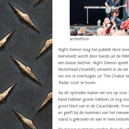
archieffoto
Night Demon mag het publiek deze avo
beïnvloedt wordt door bands uit de N
een klasse slechter. Night Demon speel
Motörhead (‘Overkill’) verwerkt in de 
om ons te overtuigen uit ‘The Chalice’ te
‘Radar Love’ te horen.
Na dit optreden maken we ons op voor S
band hebben gezien hebben ze nog nooi
groot feest van in de Cacaofabriek. Fron
en geeft bij de nummers van het nieuwe
stand is gekomen en wat er mee bedoel