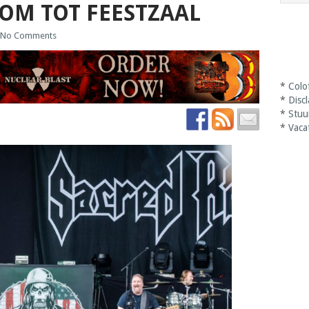
OM TOT FEESTZAAL
No Comments
*
Colo
*
Disc
*
Stuu
*
Vaca