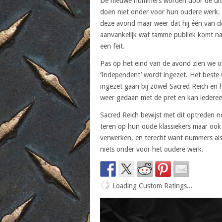
De nieuwe nummers worden door de uitv
doen niet onder voor hun oudere werk.
deze avond maar weer dat hij één van d
aanvankelijk wat tamme publiek komt na 
een feit.
Pas op het eind van de avond zien we oo
‘Independent’ wordt ingezet. Het beste 
ingezet gaan bij zowel Sacred Reich en h
weer gedaan met de pret en kan iederee
Sacred Reich bewijst met dit optreden no
teren op hun oude klassiekers maar ook
verwerken, en terecht want nummers als ‘
niets onder voor het oudere werk.
Loading Custom Ratings...