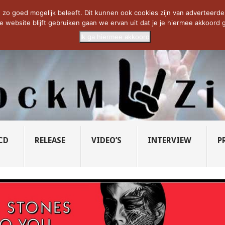
CIETY...
PRIDE OF LIONS – U...
SAVATAGE KOMT TERUG IN 0...
C
zo goed mogelijk beleeft. Dit kunnen ook cookies zijn van adverteerders 
e website blijft gebruiken gaan we ervan uit dat je je hiermee akkoord g
Ik ga hiermee akkoord
CD
RELEASE
VIDEO’S
INTERVIEW
P