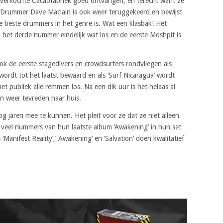
erkochte Cacaofabriek goed ontvangen, en terecht want ze
 Drummer Dave Maclain is ook weer teruggekeerd en bewijst
e beste drummers in het genre is. Wat een klasbak! Het
het derde nummer eindelijk wat los en de eerste Moshpit is
k de eerste stagedivers en crowdsurfers rondvliegen als
wordt tot het laatst bewaard en als ‘Surf Nicaragua’ wordt
et publiek alle remmen los. Na een dik uur is het helaas al
n weer tevreden naar huis.
g jaren mee te kunnen. Het pleit voor ze dat ze niet alleen
 veel nummers van hun laatste album ‘Awakening’ in hun set
Manifest Reality’,’ Awakening’ en ‘Salvation’ doen kwalitatief