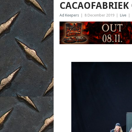
CACAOFABRIEK 
Ad Keepers
|
8 December 2019
|
Live
|