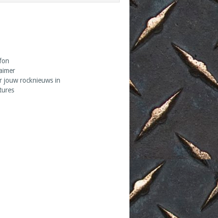
fon
laimer
r jouw rocknieuws in
tures