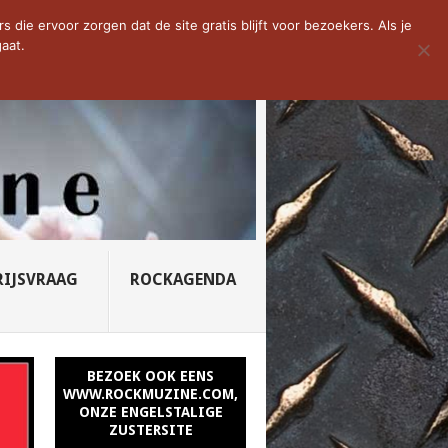
D VAN DE WEEK: SLEEPING...
die ervoor zorgen dat de site gratis blijft voor bezoekers. Als je
aat.
RIJSVRAAG
ROCKAGENDA
BEZOEK OOK EENS
WWW.ROCKMUZINE.COM,
ONZE ENGELSTALIGE
ZUSTERSITE