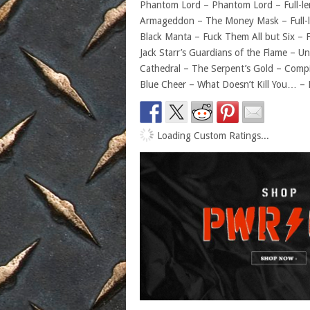
Phantom Lord – Phantom Lord – Full-l
Armageddon – The Money Mask – Full-
Black Manta – Fuck Them All but Six – F
Jack Starr’s Guardians of the Flame – U
Cathedral – The Serpent’s Gold – Compi
Blue Cheer – What Doesn’t Kill You… – 
Loading Custom Ratings...