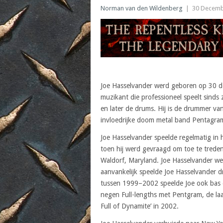
Norman van den Wildenberg
|
30 Decemb
Joe Hasselvander werd geboren op 30 de
muzikant die professioneel speelt sinds 
en later de drums. Hij is de drummer 
invloedrijke doom metal band Pentagra
Joe Hasselvander speelde regelmatig in h
toen hij werd gevraagd om toe te treden
Waldorf, Maryland. Joe Hasselvander we
aanvankelijk speelde Joe Hasselvander
tussen 1999–2002 speelde Joe ook bas e
negen Full-lengths met Pentgram, de la
Full of Dynamite’ in 2002.