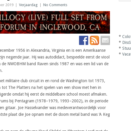
er 2019
|
Verjaardag
|
No Comments
*
Colo
*
Disc
*
Stuu
cember 1956 in Alexandria, Virginia en is een Amerikaanse
*
Vaca
zijn negende jaar. Hij was autodidact, bespeelde eerst de viool
van de NWOBHM band Raven sinds 1987 en was een lid van de
m.
et militaire club circuit in en rond de Washington tot 1973,
 tot The Platters na het spelen van een show met hen in
igerde omdat hij eerst de middelbare school moest afmaken.
 drums bij Pentagram (1978–1979, 1993–2002), in de periode
n gitaar. Joe Hasselvander was medeverantwoordelijk voor
atste plaat die Joe opnam met de doom metal band was ‘A Keg