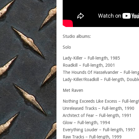
Studio albums:
Solo
Lady-Killer – Full-length, 1985
Roadkill – Full-length, 2001
The Hounds Of Hasselvander – Full-len
Lady-Killer/Roadkill – Full-length, Dou
Met Raven
Nothing Exceeds Like Excess – Full-leng
Unreleased Tracks – Full-length, 1990
Architect of Fear – Full-length, 1991
Glow – Full-length, 1994
Everything Louder – Full-length, 1997
Raw Tracks – Full-length, 1999