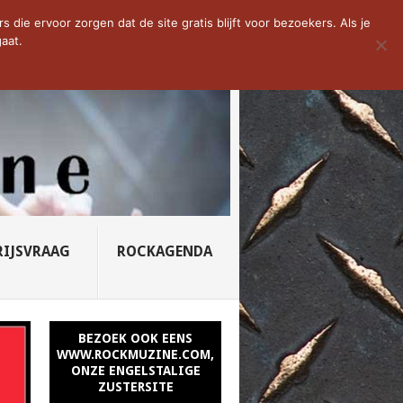
D VAN DE WEEK: SLEEPING...
die ervoor zorgen dat de site gratis blijft voor bezoekers. Als je
aat.
RIJSVRAAG
ROCKAGENDA
BEZOEK OOK EENS
WWW.ROCKMUZINE.COM,
ONZE ENGELSTALIGE
ZUSTERSITE