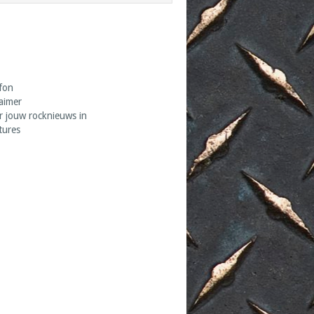
fon
laimer
r jouw rocknieuws in
tures