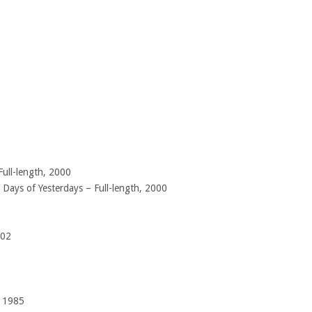
Full-length, 2000
Days of Yesterdays – Full-length, 2000
002
, 1985