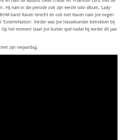
rk en nam de albums ‘Devil Childe’ en ‘Phantom Lord’ met de
arr. Hij nam in die periode ook zijn eerste solo-album, ‘Lady-
NWOBHM band Raven terecht en ook met Raven nam Joe negen
5 ‘ExtermiNation’. Verder was Joe Hasselvander betrokken bij
Op het moment staat Joe buiten spel nadat hij eerder dit jaar
met zijn verjaardag.