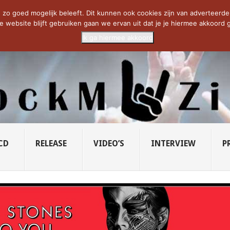
CIETY...
PRIDE OF LIONS – U...
SAVATAGE KOMT TERUG IN 0...
C
zo goed mogelijk beleeft. Dit kunnen ook cookies zijn van adverteerders 
e website blijft gebruiken gaan we ervan uit dat je je hiermee akkoord g
Ik ga hiermee akkoord
CD
RELEASE
VIDEO’S
INTERVIEW
P