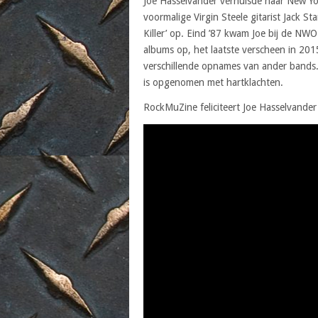
Joe Hasselvander verhuisde naar New Yo
voormalige Virgin Steele gitarist Jack St
Killer’ op. Eind ’87 kwam Joe bij de 
albums op, het laatste verscheen in 201
verschillende opnames van ander bands. 
is opgenomen met hartklachten.
RockMuZine feliciteert Joe Hasselvander 