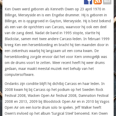
Ken Owen werd geboren als Kenneth Owen op 23 april 1970 in
Billinge, Merseyside en is een Engelse drummer. Hij is geboren in
Billinge, en is opgegroeid in Gayton, Merseyside. Hij is best bekend
als een van de oprichters van Carcass, waarvoor hij ook een deel
van de zang deed. Nadat de band in 1995 stopte, startte hij
Blackstar, samen met twee andere Carcass-leden. In februari 1999
kreeg Ken een hersenbloeding en bracht hij tien maanden door in
een ziekenhuis waarbij hij langzaam uit een coma kwam. De
hersenbloeding zorgde ervoor dat het voor Kern onmogelijk was
om de drums voort te zetten. Meer recent heeft hij weer drums
gedaan, maar maakt meestal muziek met behulp van het
computersoftware.
Ondanks zijn conditie blijft hij dichtbij Carcass en haar leden. In
2008 kwam hij bij Carcass op het podium op het Sweden Rock
Festival 2008, Wacken Open Air festival 2008, Damnation Festival
2008 en 2013, 2009 bij Bloodstock Open Air en in 2010 bij Vagos
Open Air om een korte drum solo te spelen. Jeff Walker heeft
Owen’s invloed op het album ‘Surgical Steel’ benoemd. Ken Owen