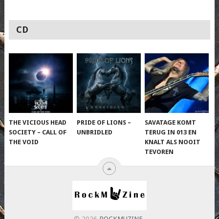
CD
THE VICIOUS HEAD
PRIDE OF LIONS –
SAVATAGE KOMT
SOCIETY – CALL OF
UNBRIDLED
TERUG IN 013 EN
THE VOID
KNALT ALS NOOIT
TEVOREN
© 2026
ROCKMUZINE
.