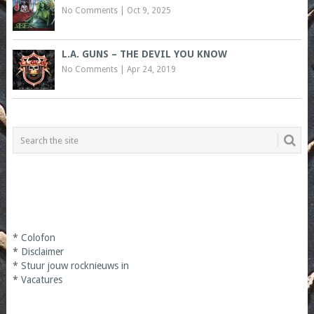
No Comments
|
Oct 9, 2025
L.A. GUNS – THE DEVIL YOU KNOW
No Comments
|
Apr 24, 2019
*
Colofon
*
Disclaimer
*
Stuur jouw rocknieuws in
*
Vacatures