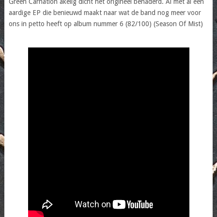
Green Carnation akelig dicht het origineel benaderd. Al met al een
aardige EP die benieuwd maakt naar wat de band nog meer voor
ons in petto heeft op album nummer 6 (82/100) (Season Of Mist)