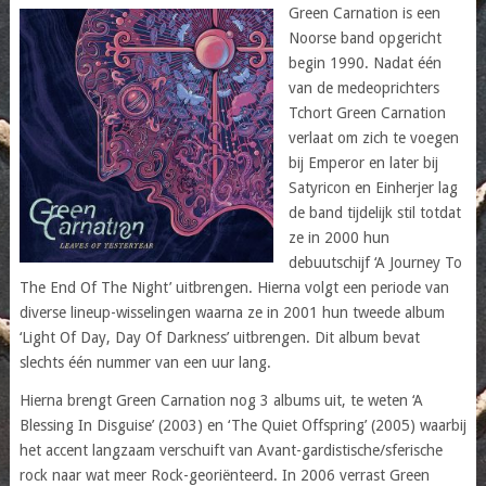
Green Carnation is een
Noorse band opgericht
begin 1990. Nadat één
van de medeoprichters
Tchort Green Carnation
verlaat om zich te voegen
bij Emperor en later bij
Satyricon en Einherjer lag
de band tijdelijk stil totdat
ze in 2000 hun
debuutschijf ‘A Journey To
The End Of The Night’ uitbrengen. Hierna volgt een periode van
diverse lineup-wisselingen waarna ze in 2001 hun tweede album
‘Light Of Day, Day Of Darkness’ uitbrengen. Dit album bevat
slechts één nummer van een uur lang.
Hierna brengt Green Carnation nog 3 albums uit, te weten ‘A
Blessing In Disguise’ (2003) en ‘The Quiet Offspring’ (2005) waarbij
het accent langzaam verschuift van Avant-gardistische/sferische
rock naar wat meer Rock-georiënteerd. In 2006 verrast Green