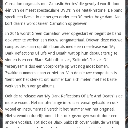
Carnation nogmaals met ‘Acoustic Versies’ die gevolgd wordt door
één van de meest spectaculaire DVD’s in de Metal-historie. De band
speelt een liveset in de bergen onder een 30 meter hoge dam. Niet
kort daarna wordt Green Carnation opgeheven.
In 2016 wordt Green Carnation weer opgestart en begint de band
ook weer te werken aan nieuw songmateriaal. Drievan deze nieuwe
composities staan op dit album als mede een re-release van ‘My
Dark Reflections Of Life And Death’ wat op hun debuut terug te
vinden is en een Black Sabbath cover, ‘Solitude’. ‘Leaves Of
Yesteryear’ is dus een voorproefje op wat nog moet komen.
Zwakke nummers staan er niet op. Van de nieuwe composities is
‘Sentinels’ het sterkst; dit nummer kan zich meten met het beste
werk van hun vorige albums.
Ook de re-release van ‘My Dark Reflections Of Life And Death’ is de
moeite waard. Het minutenlange intro is er vanaf gehaald en ook
vocaal en instrumentaal verschilt het nummer van het origineel.
Niet vreemd natuurlijk omdat het ook gezongen wordt door een
andere vocalist. Tot slot de Black Sabbath cover ‘Solitude’ waarbij