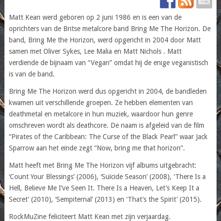
Matt Kean werd geboren op 2 juni 1986 en is een van de
oprichters van de Britse metalcore band Bring Me The Horizon. De
band, Bring Me the Horizon, werd opgericht in 2004 door Matt
samen met Oliver Sykes, Lee Malia en Matt Nichols . Matt
verdiende de bijnaam van “Vegan” omdat hij de enige veganistisch
is van de band.
Bring Me The Horizon werd dus opgericht in 2004, de bandleden
kwamen uit verschillende groepen. Ze hebben elementen van
deathmetal en metalcore in hun muziek, waardoor hun genre
omschreven wordt als deathcore. De naam is afgeleid van de film
“Pirates of the Caribbean: The Curse of the Black Pearl” waar Jack
Sparrow aan het einde zegt “Now, bring me that horizon”.
Matt heeft met Bring Me The Horizon vijf albums uitgebracht:
‘Count Your Blessings’ (2006), ‘Suïcide Season’ (2008), ‘There Is a
Hell, Believe Me I’ve Seen It. There Is a Heaven, Let’s Keep It a
Secret’ (2010), ‘Sempiternal’ (2013) en ‘That’s the Spirit’ (2015).
RockMuZine feliciteert Matt Kean met zijn verjaardag.