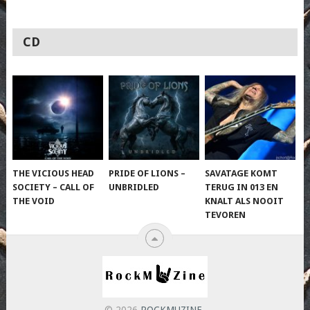
CD
THE VICIOUS HEAD
PRIDE OF LIONS –
SAVATAGE KOMT
SOCIETY – CALL OF
UNBRIDLED
TERUG IN 013 EN
THE VOID
KNALT ALS NOOIT
TEVOREN
© 2026
ROCKMUZINE
.