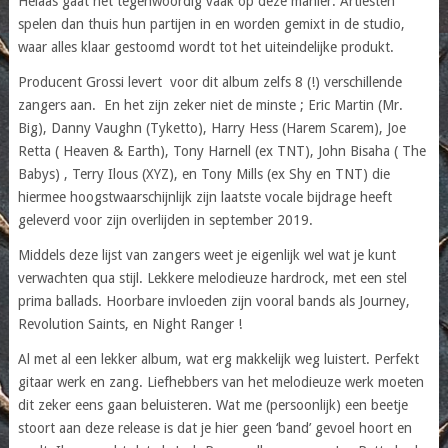
Helaas gaat het tegenwoordig vaak op deze manier. Artiesten
spelen dan thuis hun partijen in en worden gemixt in de studio,
waar alles klaar gestoomd wordt tot het uiteindelijke produkt.
Producent Grossi levert voor dit album zelfs 8 (!) verschillende
zangers aan. En het zijn zeker niet de minste ; Eric Martin (Mr.
Big), Danny Vaughn (Tyketto), Harry Hess (Harem Scarem), Joe
Retta ( Heaven & Earth), Tony Harnell (ex TNT), John Bisaha ( The
Babys) , Terry Ilous (XYZ), en Tony Mills (ex Shy en TNT) die
hiermee hoogstwaarschijnlijk zijn laatste vocale bijdrage heeft
geleverd voor zijn overlijden in september 2019.
Middels deze lijst van zangers weet je eigenlijk wel wat je kunt
verwachten qua stijl. Lekkere melodieuze hardrock, met een stel
prima ballads. Hoorbare invloeden zijn vooral bands als Journey,
Revolution Saints, en Night Ranger !
Al met al een lekker album, wat erg makkelijk weg luistert. Perfekt
gitaar werk en zang. Liefhebbers van het melodieuze werk moeten
dit zeker eens gaan beluisteren. Wat me (persoonlijk) een beetje
stoort aan deze release is dat je hier geen ‘band’ gevoel hoort en