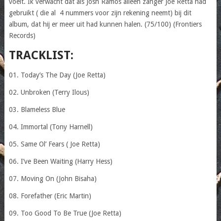
voelt. Ik verwacht dat als Josh Ramos alleen zanger Joe Retta had
gebruikt ( die al 4 nummers voor zijn rekening neemt) bij dit
album, dat hij er meer uit had kunnen halen. (75/100) (Frontiers
Records)
TRACKLIST:
01. Today’s The Day (Joe Retta)
02. Unbroken (Terry Ilous)
03. Blameless Blue
04. Immortal (Tony Harnell)
05. Same Ol’ Fears ( Joe Retta)
06. I’ve Been Waiting (Harry Hess)
07. Moving On (John Bisaha)
08. Forefather (Eric Martin)
09. Too Good To Be True (Joe Retta)