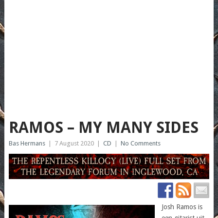
RAMOS – MY MANY SIDES
Bas Hermans
|
7 August 2020
|
CD
|
No Comments
Josh Ramos is
een gitarist uit