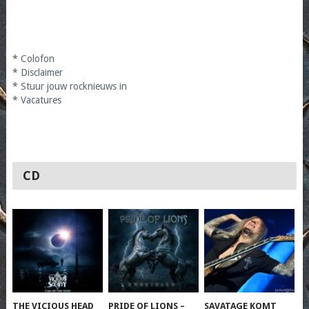
*
Colofon
*
Disclaimer
*
Stuur jouw rocknieuws in
*
Vacatures
CD
THE VICIOUS HEAD
PRIDE OF LIONS –
SAVATAGE KOMT