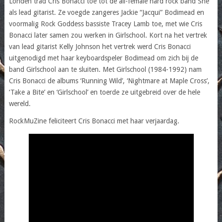
Londen trad Cris Bonacci toe tot de all-female hard rock band She
als lead gitarist. Ze voegde zangeres Jackie “Jacqui” Bodimead en
voormalig Rock Goddess bassiste Tracey Lamb toe, met wie Cris
Bonacci later samen zou werken in Girlschool. Kort na het vertrek
van lead gitarist Kelly Johnson het vertrek werd Cris Bonacci
uitgenodigd met haar keyboardspeler Bodimead om zich bij de
band Girlschool aan te sluiten. Met Girlschool (1984-1992) nam
Cris Bonacci de albums ‘Running Wild’, ‘Nightmare at Maple Cross’,
‘Take a Bite’ en ‘Girlschool’ en toerde ze uitgebreid over de hele
wereld.
RockMuZine feliciteert Cris Bonacci met haar verjaardag.