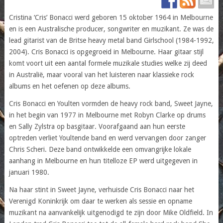
Cristina ‘Cris’ Bonacci werd geboren 15 oktober 1964 in Melbourne
en is een Australische producer, songwriter en muzikant. Ze was de
lead gitarist van de Britse heavy metal band Girlschool (1984-1992,
2004). Cris Bonacci is opgegroeid in Melbourne. Haar gitaar stijl
komt voort uit een aantal formele muzikale studies welke zij deed
in Australië, maar vooral van het luisteren naar klassieke rock
albums en het oefenen op deze albums.
Cris Bonacci en Youlten vormden de heavy rock band, Sweet Jayne,
in het begin van 1977 in Melbourne met Robyn Clarke op drums
en Sally Zylstra op basgitaar. Voorafgaand aan hun eerste
optreden verliet Youltende band en werd vervangen door zanger
Chris Scheri. Deze band ontwikkelde een omvangrijke lokale
aanhang in Melbourne en hun titelloze EP werd uitgegeven in
januari 1980.
Na haar stint in Sweet Jayne, verhuisde Cris Bonacci naar het
Verenigd Koninkrijk om daar te werken als sessie en opname
muzikant na aanvankelijk uitgenodigd te zijn door Mike Oldfield. In