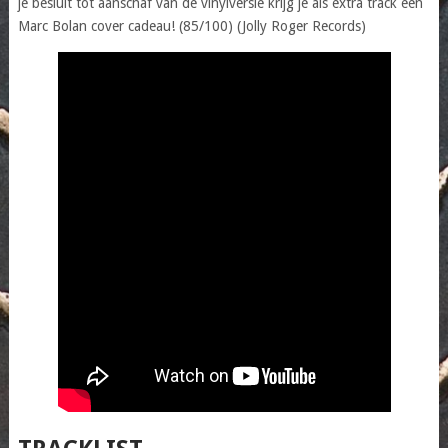
je besluit tot aanschaf van de vinylversie krijg je als extra track een
Marc Bolan cover cadeau! (85/100) (Jolly Roger Records)