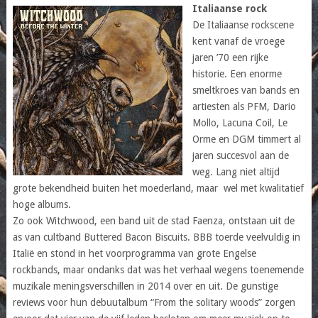
Italiaanse rock
De Italiaanse rockscene
kent vanaf de vroege
jaren ’70 een rijke
historie. Een enorme
smeltkroes van bands en
artiesten als PFM, Dario
Mollo, Lacuna Coil, Le
Orme en DGM timmert al
jaren succesvol aan de
weg. Lang niet altijd
grote bekendheid buiten het moederland, maar wel met kwalitatief
hoge albums.
Zo ook Witchwood, een band uit de stad Faenza, ontstaan uit de
as van cultband Buttered Bacon Biscuits. BBB toerde veelvuldig in
Italië en stond in het voorprogramma van grote Engelse
rockbands, maar ondanks dat was het verhaal wegens toenemende
muzikale meningsverschillen in 2014 over en uit. De gunstige
reviews voor hun debuutalbum “From the solitary woods” zorgen