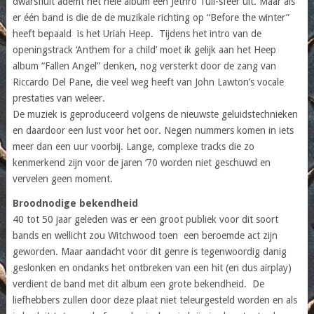
dwarsfluit ademt het hele album een Jethro Tull-sfeer uit. Maar als
er één band is die de de muzikale richting op “Before the winter”
heeft bepaald is het Uriah Heep. Tijdens het intro van de
openingstrack ‘Anthem for a child’ moet ik gelijk aan het Heep
album “Fallen Angel” denken, nog versterkt door de zang van
Riccardo Del Pane, die veel weg heeft van John Lawton’s vocale
prestaties van weleer.
De muziek is geproduceerd volgens de nieuwste geluidstechnieken
en daardoor een lust voor het oor. Negen nummers komen in iets
meer dan een uur voorbij. Lange, complexe tracks die zo
kenmerkend zijn voor de jaren ‘70 worden niet geschuwd en
vervelen geen moment.
Broodnodige bekendheid
40 tot 50 jaar geleden was er een groot publiek voor dit soort
bands en wellicht zou Witchwood toen een beroemde act zijn
geworden. Maar aandacht voor dit genre is tegenwoordig danig
geslonken en ondanks het ontbreken van een hit (en dus airplay)
verdient de band met dit album een grote bekendheid. De
liefhebbers zullen door deze plaat niet teleurgesteld worden en als