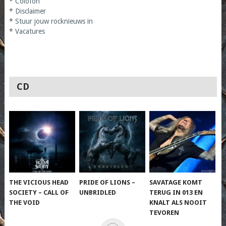
*
Colofon
*
Disclaimer
*
Stuur jouw rocknieuws in
*
Vacatures
CD
THE VICIOUS HEAD
PRIDE OF LIONS –
SAVATAGE KOMT
SOCIETY – CALL OF
UNBRIDLED
TERUG IN 013 EN
THE VOID
KNALT ALS NOOIT
TEVOREN