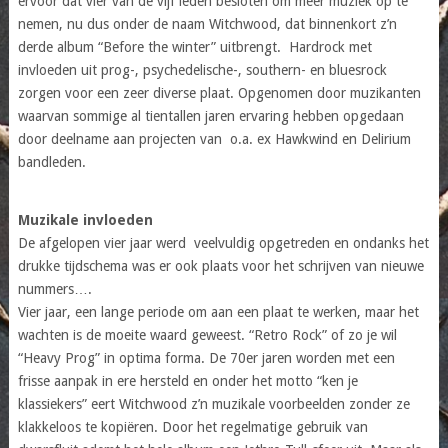
ervoor dat vier van de vijf leden besloten om meer muziek op te
nemen, nu dus onder de naam Witchwood, dat binnenkort z’n
derde album “Before the winter” uitbrengt. Hardrock met
invloeden uit prog-, psychedelische-, southern- en bluesrock
zorgen voor een zeer diverse plaat. Opgenomen door muzikanten
waarvan sommige al tientallen jaren ervaring hebben opgedaan
door deelname aan projecten van o.a. ex Hawkwind en Delirium
bandleden.
Muzikale invloeden
De afgelopen vier jaar werd veelvuldig opgetreden en ondanks het
drukke tijdschema was er ook plaats voor het schrijven van nieuwe
nummers….
Vier jaar, een lange periode om aan een plaat te werken, maar het
wachten is de moeite waard geweest. “Retro Rock” of zo je wil
“Heavy Prog” in optima forma. De 70er jaren worden met een
frisse aanpak in ere hersteld en onder het motto “ken je
klassiekers” eert Witchwood z’n muzikale voorbeelden zonder ze
klakkeloos te kopiëren. Door het regelmatige gebruik van