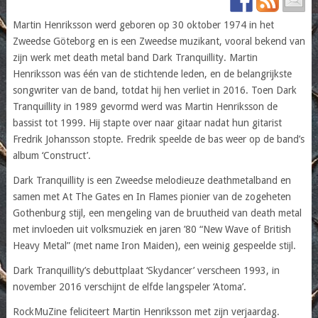
Martin Henriksson werd geboren op 30 oktober 1974 in het
Zweedse Göteborg en is een Zweedse muzikant, vooral bekend van
zijn werk met death metal band Dark Tranquillity. Martin
Henriksson was één van de stichtende leden, en de belangrijkste
songwriter van de band, totdat hij hen verliet in 2016. Toen Dark
Tranquillity in 1989 gevormd werd was Martin Henriksson de
bassist tot 1999. Hij stapte over naar gitaar nadat hun gitarist
Fredrik Johansson stopte. Fredrik speelde de bas weer op de band’s
album ‘Construct’.
Dark Tranquillity is een Zweedse melodieuze deathmetalband en
samen met At The Gates en In Flames pionier van de zogeheten
Gothenburg stijl, een mengeling van de bruutheid van death metal
met invloeden uit volksmuziek en jaren ’80 “New Wave of British
Heavy Metal” (met name Iron Maiden), een weinig gespeelde stijl.
Dark Tranquillity’s debuttplaat ‘Skydancer’ verscheen 1993, in
november 2016 verschijnt de elfde langspeler ‘Atoma’.
RockMuZine feliciteert Martin Henriksson met zijn verjaardag.