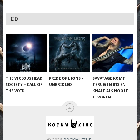
CD
THE VICIOUS HEAD
PRIDE OF LIONS –
SAVATAGE KOMT
SOCIETY – CALL OF
UNBRIDLED
TERUG IN 013 EN
THE VOID
KNALT ALS NOOIT
TEVOREN
© 2026
ROCKMUZINE
.