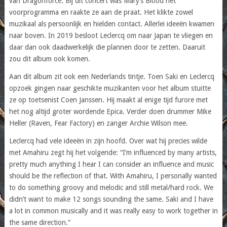
van Dragonforce. Bij dit concert was Mary’s Blood het
voorprogramma en raakte ze aan de praat. Het klikte zowel
muzikaal als persoonlijk en hielden contact. Allerlei ideeën kwamen
naar boven. In 2019 besloot Leclercq om naar Japan te vliegen en
daar dan ook daadwerkelijk die plannen door te zetten. Daaruit
zou dit album ook komen.
Aan dit album zit ook een Nederlands tintje. Toen Saki en Leclercq
opzoek gingen naar geschikte muzikanten voor het album stuitte
ze op toetsenist Coen Janssen. Hij maakt al enige tijd furore met
het nog altijd groter wordende Epica. Verder doen drummer Mike
Heller (Raven, Fear Factory) en zanger Archie Wilson mee.
Leclercq had vele ideeën in zijn hoofd. Over wat hij precies wilde
met Amahiru zegt hij het volgende: “I’m influenced by many artists,
pretty much anything I hear I can consider an influence and music
should be the reflection of that. With Amahiru, I personally wanted
to do something groovy and melodic and still metal/hard rock. We
didn’t want to make 12 songs sounding the same. Saki and I have
a lot in common musically and it was really easy to work together in
the same direction.”