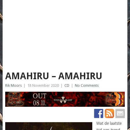
AMAHIRU – AMAHIRU
Rik Moors
|
18 November 2020
|
CD
|
No Comments
Wat de laatste
tijd een trend