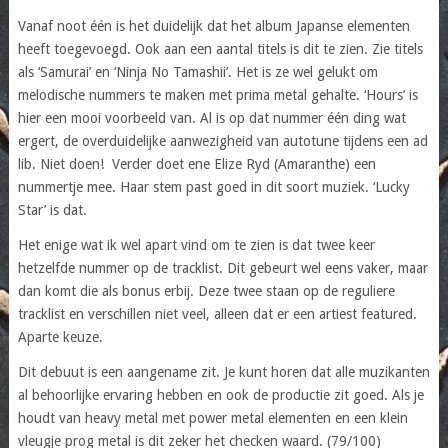
Vanaf noot één is het duidelijk dat het album Japanse elementen
heeft toegevoegd. Ook aan een aantal titels is dit te zien. Zie titels
als ‘Samurai’ en ‘Ninja No Tamashii’. Het is ze wel gelukt om
melodische nummers te maken met prima metal gehalte. ‘Hours’ is
hier een mooi voorbeeld van. Al is op dat nummer één ding wat
ergert, de overduidelijke aanwezigheid van autotune tijdens een ad
lib. Niet doen! Verder doet ene Elize Ryd (Amaranthe) een
nummertje mee. Haar stem past goed in dit soort muziek. ‘Lucky
Star’ is dat.
Het enige wat ik wel apart vind om te zien is dat twee keer
hetzelfde nummer op de tracklist. Dit gebeurt wel eens vaker, maar
dan komt die als bonus erbij. Deze twee staan op de reguliere
tracklist en verschillen niet veel, alleen dat er een artiest featured.
Aparte keuze.
Dit debuut is een aangename zit. Je kunt horen dat alle muzikanten
al behoorlijke ervaring hebben en ook de productie zit goed. Als je
houdt van heavy metal met power metal elementen en een klein
vleugje prog metal is dit zeker het checken waard. (79/100)