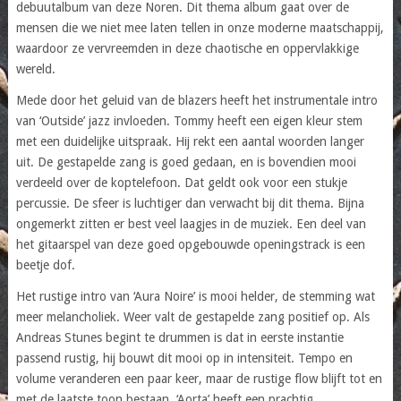
debuutalbum van deze Noren. Dit thema album gaat over de
mensen die we niet mee laten tellen in onze moderne maatschappij,
waardoor ze vervreemden in deze chaotische en oppervlakkige
wereld.
Mede door het geluid van de blazers heeft het instrumentale intro
van ‘Outside’ jazz invloeden. Tommy heeft een eigen kleur stem
met een duidelijke uitspraak. Hij rekt een aantal woorden langer
uit. De gestapelde zang is goed gedaan, en is bovendien mooi
verdeeld over de koptelefoon. Dat geldt ook voor een stukje
percussie. De sfeer is luchtiger dan verwacht bij dit thema. Bijna
ongemerkt zitten er best veel laagjes in de muziek. Een deel van
het gitaarspel van deze goed opgebouwde openingstrack is een
beetje dof.
Het rustige intro van ‘Aura Noire’ is mooi helder, de stemming wat
meer melancholiek. Weer valt de gestapelde zang positief op. Als
Andreas Stunes begint te drummen is dat in eerste instantie
passend rustig, hij bouwt dit mooi op in intensiteit. Tempo en
volume veranderen een paar keer, maar de rustige flow blijft tot en
met de laatste toon bestaan. ‘Aorta’ heeft een prachtig