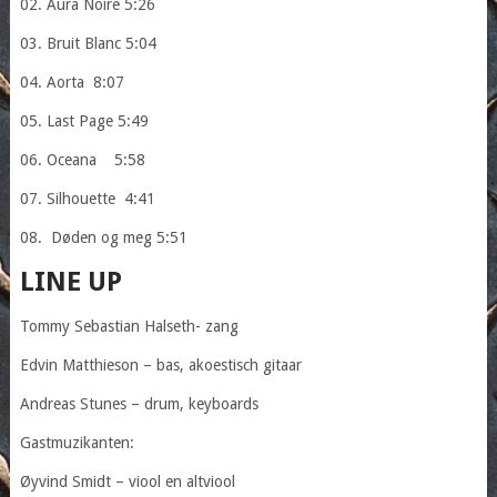
02. Aura Noire 5:26
03. Bruit Blanc 5:04
04. Aorta 8:07
05. Last Page 5:49
06. Oceana 5:58
07. Silhouette 4:41
08. Døden og meg 5:51
LINE UP
Tommy Sebastian Halseth- zang
Edvin Matthieson – bas, akoestisch gitaar
Andreas Stunes – drum, keyboards
Gastmuzikanten:
Øyvind Smidt – viool en altviool