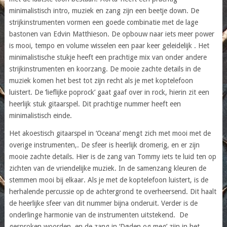
minimalistisch intro, muziek en zang zijn een beetje down. De
strijkinstrumenten vormen een goede combinatie met de lage
bastonen van Edvin Matthieson. De opbouw naar iets meer power
is mooi, tempo en volume wisselen een paar keer geleidelijk . Het
minimalistische stukje heeft een prachtige mix van onder andere
strijkinstrumenten en koorzang. De mooie zachte details in de
muziek komen het best tot zijn recht als je met koptelefoon
luistert. De ‘lieflijke poprock’ gaat gaaf over in rock, hierin zit een
heerlijk stuk gitaarspel. Dit prachtige nummer heeft een
minimalistisch einde.
Het akoestisch gitaarspel in ‘Oceana’ mengt zich met mooi met de
overige instrumenten,. De sfeer is heerlijk dromerig, en er zijn
mooie zachte details. Hier is de zang van Tommy iets te luid ten op
zichten van de vriendelijke muziek. In de samenzang kleuren de
stemmen mooi bij elkaar. Als je met de koptelefoon luistert, is de
herhalende percussie op de achtergrond te overheersend. Dit haalt
de heerlijke sfeer van dit nummer bijna onderuit. Verder is de
onderlinge harmonie van de instrumenten uitstekend. De
gesproken woorden, en de zang in ‘Døden og meg’ zijn in het