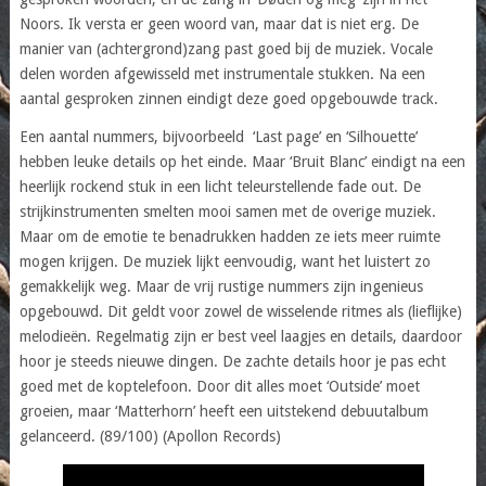
Noors. Ik versta er geen woord van, maar dat is niet erg. De
manier van (achtergrond)zang past goed bij de muziek. Vocale
delen worden afgewisseld met instrumentale stukken. Na een
aantal gesproken zinnen eindigt deze goed opgebouwde track.
Een aantal nummers, bijvoorbeeld ‘Last page’ en ‘Silhouette’
hebben leuke details op het einde. Maar ‘Bruit Blanc’ eindigt na een
heerlijk rockend stuk in een licht teleurstellende fade out. De
strijkinstrumenten smelten mooi samen met de overige muziek.
Maar om de emotie te benadrukken hadden ze iets meer ruimte
mogen krijgen. De muziek lijkt eenvoudig, want het luistert zo
gemakkelijk weg. Maar de vrij rustige nummers zijn ingenieus
opgebouwd. Dit geldt voor zowel de wisselende ritmes als (lieflijke)
melodieën. Regelmatig zijn er best veel laagjes en details, daardoor
hoor je steeds nieuwe dingen. De zachte details hoor je pas echt
goed met de koptelefoon. Door dit alles moet ‘Outside’ moet
groeien, maar ‘Matterhorn’ heeft een uitstekend debuutalbum
gelanceerd. (89/100) (Apollon Records)