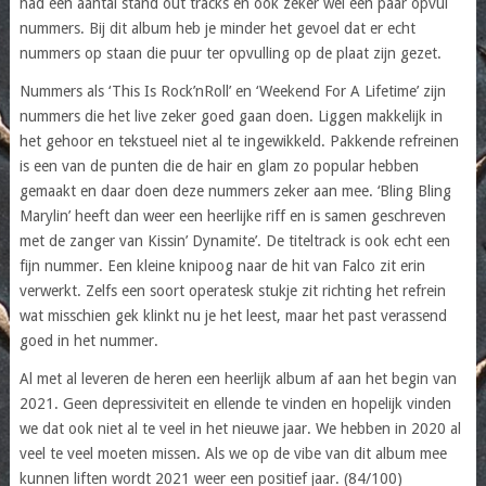
had een aantal stand out tracks en ook zeker wel een paar opvul
nummers. Bij dit album heb je minder het gevoel dat er echt
nummers op staan die puur ter opvulling op de plaat zijn gezet.
Nummers als ‘This Is Rock’nRoll’ en ‘Weekend For A Lifetime’ zijn
nummers die het live zeker goed gaan doen. Liggen makkelijk in
het gehoor en tekstueel niet al te ingewikkeld. Pakkende refreinen
is een van de punten die de hair en glam zo popular hebben
gemaakt en daar doen deze nummers zeker aan mee. ‘Bling Bling
Marylin’ heeft dan weer een heerlijke riff en is samen geschreven
met de zanger van Kissin’ Dynamite’. De titeltrack is ook echt een
fijn nummer. Een kleine knipoog naar de hit van Falco zit erin
verwerkt. Zelfs een soort operatesk stukje zit richting het refrein
wat misschien gek klinkt nu je het leest, maar het past verassend
goed in het nummer.
Al met al leveren de heren een heerlijk album af aan het begin van
2021. Geen depressiviteit en ellende te vinden en hopelijk vinden
we dat ook niet al te veel in het nieuwe jaar. We hebben in 2020 al
veel te veel moeten missen. Als we op de vibe van dit album mee
kunnen liften wordt 2021 weer een positief jaar. (84/100)