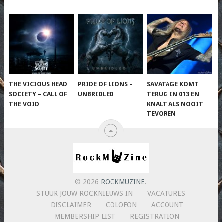
THE VICIOUS HEAD
PRIDE OF LIONS –
SAVATAGE KOMT
SOCIETY – CALL OF
UNBRIDLED
TERUG IN 013 EN
THE VOID
KNALT ALS NOOIT
TEVOREN
© 2026
ROCKMUZINE
.
STUUR JOUW ROCKNIEUWS IN
VACATURES
DISCLAIMER
COLOFON
ACCOUNT
MEMBERSHIP LIST
REGISTRATION