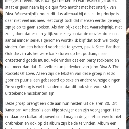
meegeschreven. Als ik dat ga checken en wat research ga doen,
staat er geen naam bij die qua foto matcht met het uiterlijk van
Diva. Waarschijnlijk hoort dit dus allemaal bij de act, in principe is
daar niet veel mis mee. Het zorgt toch dat mensen eerder geneigd
zijn je op te gaan zoeken. Als dan blijkt dat het, waarschijnlijk, niet
zo is, doet dat er dan gelijk voor zorgen dat de muziek door een
aantal minder serieus genomen wordt? Ik blijf dat toch wel tricky
vinden. Om een bekend voorbeeld te geven, pak ik Steel Panther.
Ook die zijn als het ware karikaturen op het podium, maar
ontzettend goede musici. Vele vinden dat een party rockband en
niet meer dan dat. Datzelfde kun je denken van John Diva & The
Rockets Of Love. Alleen zijn de teksten van deze groep niet zo
goor en puur alleen gebaseerd op seks en andere vunzige dingen.
De vergelijking is wel te vinden in dat dit ook stuk voor stuk
uitstekende muzikanten zijn.
Deze groep brengt een ode aan hun helden uit de jaren 80. Dit
‘American Amadeus’ is een tikje steviger dan zijn voorganger. Hier
en daar een ballad of powerballad mag in de glam/hair wereld niet
ontbreken en ook op dit album zijn beide te vinden. Album een