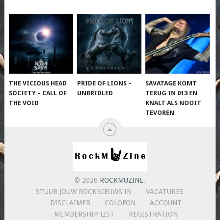
THE VICIOUS HEAD
PRIDE OF LIONS –
SAVATAGE KOMT
SOCIETY – CALL OF
UNBRIDLED
TERUG IN 013 EN
THE VOID
KNALT ALS NOOIT
TEVOREN
© 2026
ROCKMUZINE
.
STUUR JOUW ROCKNIEUWS IN
VACATURES
DISCLAIMER
COLOFON
ACCOUNT
MEMBERSHIP LIST
REGISTRATION