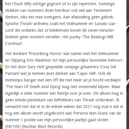
het Chuck Billy-achtige gegrunt zit in zijn repertoire. Sommige
stukken van nummers doen hierdoor ook wel aan Testament
denken, niks mis mee overigens. Aan afwisseling geen gebrek.
Epische Thrash-anthems zoals het titelnummer en ‘Lunatic-Liar-
Lord’ die ondanks dat ze beidenruim boven de zeven minuten
klokken geen moment vervelen. Het punky ‘The Beatings Will
Continue’.
Het donkere ‘Prescribing Horror’ wat samen met het titelnummer
en ‘Slipping Into Madness’ tot mijn persoonlijke favorieten behoort.
En het door Gary Holt gespeelde zompige gitaarintro ‘Cosa Del
Pantani’ wat je meteen doet denken aan ‘Cajun Hell’. Ook de
midtempo banger met een riff die niet meer uit je hoofd verdwijnt
‘The Years Of Death And Dying’ mag niet onvermeld blijven. Maar
eigenlijk is ieder nummer een feestje voor je oren. Dit album mag in
geen enkele platenkast van liefhebbers van Thrash ontbreken. Ik
verwacht niet dat er in de enkele weken dat 2021 nog oud is dat er
nog een album wordt uitgebracht wat ‘Persona Non Grata’ van de
nummer 1 positie van mijn persoonlijke jaarlijst gaat stoten
(98/100) (Nuclear Blast Records)