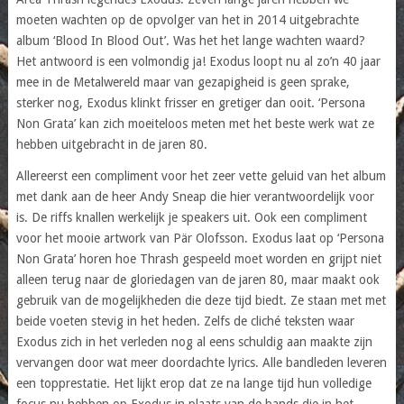
moeten wachten op de opvolger van het in 2014 uitgebrachte
album ‘Blood In Blood Out’. Was het het lange wachten waard?
Het antwoord is een volmondig ja! Exodus loopt nu al zo’n 40 jaar
mee in de Metalwereld maar van gezapigheid is geen sprake,
sterker nog, Exodus klinkt frisser en gretiger dan ooit. ‘Persona
Non Grata’ kan zich moeiteloos meten met het beste werk wat ze
hebben uitgebracht in de jaren 80.
Allereerst een compliment voor het zeer vette geluid van het album
met dank aan de heer Andy Sneap die hier verantwoordelijk voor
is. De riffs knallen werkelijk je speakers uit. Ook een compliment
voor het mooie artwork van Pär Olofsson. Exodus laat op ‘Persona
Non Grata’ horen hoe Thrash gespeeld moet worden en grijpt niet
alleen terug naar de gloriedagen van de jaren 80, maar maakt ook
gebruik van de mogelijkheden die deze tijd biedt. Ze staan met met
beide voeten stevig in het heden. Zelfs de cliché teksten waar
Exodus zich in het verleden nog al eens schuldig aan maakte zijn
vervangen door wat meer doordachte lyrics. Alle bandleden leveren
een topprestatie. Het lijkt erop dat ze na lange tijd hun volledige
focus nu hebben op Exodus in plaats van de bands die in het