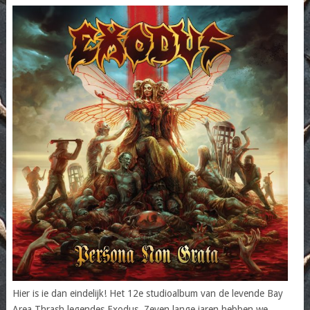
Hier is ie dan eindelijk! Het 12e studioalbum van de levende Bay
Area Thrash legendes Exodus. Zeven lange jaren hebben we