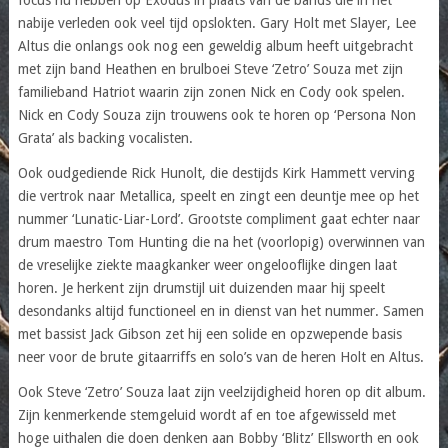
nabije verleden ook veel tijd opslokten. Gary Holt met Slayer, Lee
Altus die onlangs ook nog een geweldig album heeft uitgebracht
met zijn band Heathen en brulboei Steve ‘Zetro’ Souza met zijn
familieband Hatriot waarin zijn zonen Nick en Cody ook spelen.
Nick en Cody Souza zijn trouwens ook te horen op ‘Persona Non
Grata’ als backing vocalisten.
Ook oudgediende Rick Hunolt, die destijds Kirk Hammett verving
die vertrok naar Metallica, speelt en zingt een deuntje mee op het
nummer ‘Lunatic-Liar-Lord’. Grootste compliment gaat echter naar
drum maestro Tom Hunting die na het (voorlopig) overwinnen van
de vreselijke ziekte maagkanker weer ongelooflijke dingen laat
horen. Je herkent zijn drumstijl uit duizenden maar hij speelt
desondanks altijd functioneel en in dienst van het nummer. Samen
met bassist Jack Gibson zet hij een solide en opzwepende basis
neer voor de brute gitaarriffs en solo’s van de heren Holt en Altus.
Ook Steve ‘Zetro’ Souza laat zijn veelzijdigheid horen op dit album.
Zijn kenmerkende stemgeluid wordt af en toe afgewisseld met
hoge uithalen die doen denken aan Bobby ‘Blitz’ Ellsworth en ook