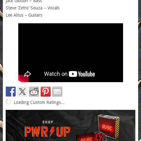
Jack Gibson – Bass
Steve ‘Zetro’ Souza – Vocals
Lee Altus – Guitars
Loading Custom Ratings...