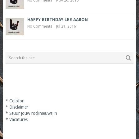
No Comments
|
Nov 26, 2016
HAPPY BIRTHDAY LEE AARON
No Comments
|
Jul 21, 2016
*
Colofon
*
Disclaimer
*
Stuur jouw rocknieuws in
*
Vacatures