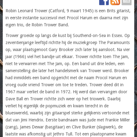
Robin Leonard Trower (Catford, 9 maart 1945) is een Brits gitarist,
in eerste instantie succesvol met Procol Harum en daarna met zijn
eigen trio, de Robin Trower Band.
Trower groeide op langs de kust bij Southend-on-Sea in Essex. Op
zeventienjarige leeftijd richtte hij de muziekgroep The Paramounts
op, waar plaatsgenoot Gary Brooker zich later bij aansloot. Na vier
jaar (1966) viel het bandje uit elkaar. Trower richtte toen The Jam,
niet te verwarren met The Jam, op. Een band uit drie leden, een
samenstelling die later het handelsmerk van Trower werd. Brooker
had inmiddels een band opgericht met de naam Procol Harum en
vroeg oude vriend Trower om toe te treden. Trower deed dit in
1967 maar verliet de band in 1972. Hij werd dan vervangen door
Dave Ball en Trower richtte zich weer op het triowerk. Daarbij
verliet hij eigenlijk de popmuziek en kwam terecht in de
blueswereld, waarbij zijn gitaarspel sterke gelijkenis vertoonde met
dat van Jimi Hendrix. Eerste bandnaam was Jude met Frankie Miller
(zang), James Dewar (basgitaar) en Clive Bunker (slagwerk), de
laatste was afkomstig uit Jethro Tull. Tot een plaatopname kwam