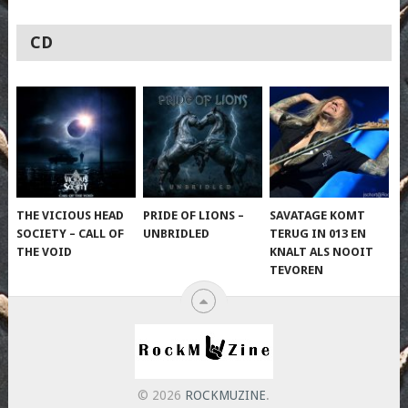
CD
THE VICIOUS HEAD
PRIDE OF LIONS –
SAVATAGE KOMT
SOCIETY – CALL OF
UNBRIDLED
TERUG IN 013 EN
THE VOID
KNALT ALS NOOIT
TEVOREN
© 2026
ROCKMUZINE
.