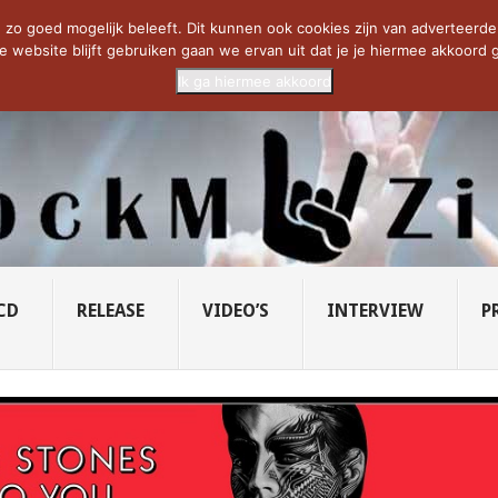
CIETY...
PRIDE OF LIONS – U...
SAVATAGE KOMT TERUG IN 0...
C
zo goed mogelijk beleeft. Dit kunnen ook cookies zijn van adverteerders 
e website blijft gebruiken gaan we ervan uit dat je je hiermee akkoord g
Ik ga hiermee akkoord
CD
RELEASE
VIDEO’S
INTERVIEW
P