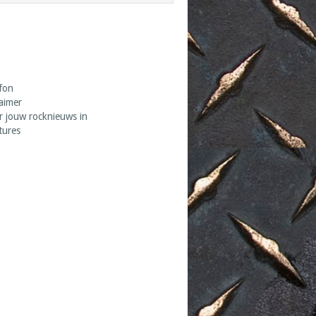
fon
laimer
r jouw rocknieuws in
tures