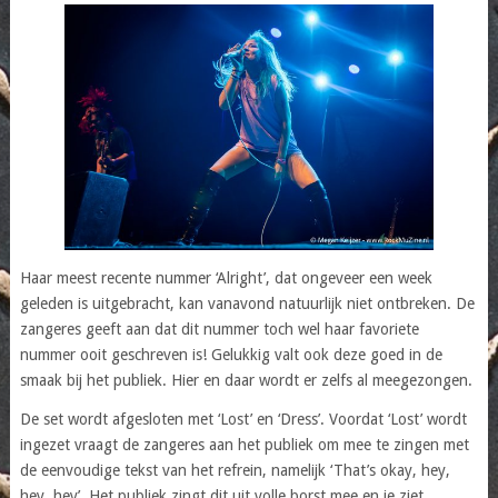
Haar meest recente nummer ‘Alright’, dat ongeveer een week
geleden is uitgebracht, kan vanavond natuurlijk niet ontbreken. De
zangeres geeft aan dat dit nummer toch wel haar favoriete
nummer ooit geschreven is! Gelukkig valt ook deze goed in de
smaak bij het publiek. Hier en daar wordt er zelfs al meegezongen.
De set wordt afgesloten met ‘Lost’ en ‘Dress’. Voordat ‘Lost’ wordt
ingezet vraagt de zangeres aan het publiek om mee te zingen met
de eenvoudige tekst van het refrein, namelijk ‘That’s okay, hey,
hey, hey’. Het publiek zingt dit uit volle borst mee en je ziet