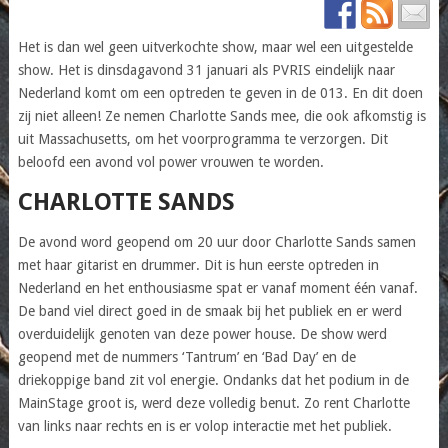
Het is dan wel geen uitverkochte show, maar wel een uitgestelde
show. Het is dinsdagavond 31 januari als PVRIS eindelijk naar
Nederland komt om een optreden te geven in de 013. En dit doen
zij niet alleen! Ze nemen Charlotte Sands mee, die ook afkomstig is
uit Massachusetts, om het voorprogramma te verzorgen. Dit
beloofd een avond vol power vrouwen te worden.
CHARLOTTE SANDS
De avond word geopend om 20 uur door Charlotte Sands samen
met haar gitarist en drummer. Dit is hun eerste optreden in
Nederland en het enthousiasme spat er vanaf moment één vanaf.
De band viel direct goed in de smaak bij het publiek en er werd
overduidelijk genoten van deze power house. De show werd
geopend met de nummers ‘Tantrum’ en ‘Bad Day’ en de
driekoppige band zit vol energie. Ondanks dat het podium in de
MainStage groot is, werd deze volledig benut. Zo rent Charlotte
van links naar rechts en is er volop interactie met het publiek.