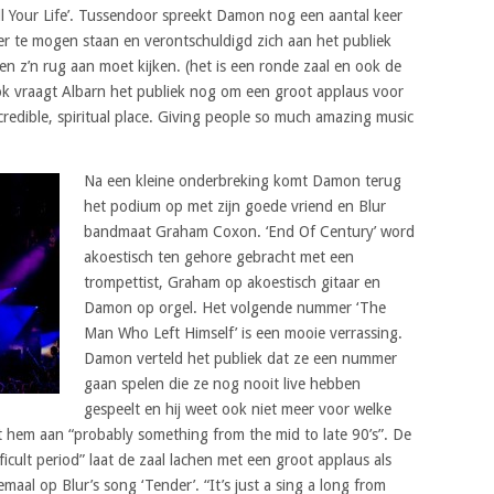
All Your Life’. Tussendoor spreekt Damon nog een aantal keer
er te mogen staan en verontschuldigd zich aan het publiek
en z’n rug aan moet kijken. (het is een ronde zaal en ook de
Ook vraagt Albarn het publiek nog om een groot applaus voor
incredible, spiritual place. Giving people so much amazing music
Na een kleine onderbreking komt Damon terug
het podium op met zijn goede vriend en Blur
bandmaat Graham Coxon. ‘End Of Century’ word
akoestisch ten gehore gebracht met een
trompettist, Graham op akoestisch gitaar en
Damon op orgel. Het volgende nummer ‘The
Man Who Left Himself’ is een mooie verrassing.
Damon verteld het publiek dat ze een nummer
gaan spelen die ze nog nooit live hebben
gespeelt en hij weet ook niet meer voor welke
t hem aan “probably something from the mid to late 90’s”. De
cult period” laat de zaal lachen met een groot applaus als
maal op Blur’s song ‘Tender’. “It’s just a sing a long from