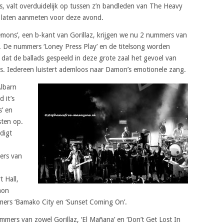
rs, valt overduidelijk op tussen z’n bandleden van The Heavy
 laten aanmeten voor deze avond.
emons’, een b-kant van Gorillaz, krijgen we nu 2 nummers van
n. De nummers ‘Loney Press Play’ en de titelsong worden
n dat de ballads gespeeld in deze grote zaal het gevoel van
dus. Iedereen luistert ademloos naar Damon’s emotionele zang.
Albarn
 it’s
s’ en
sten op.
ndigt
ers van
t Hall,
mon
mers ‘Bamako City en ‘Sunset Coming On’.
mmers van zowel Gorillaz, ‘El Mañana’ en ‘Don’t Get Lost In