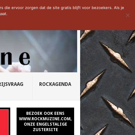
D VAN DE WEEK: SLEEPING...
die ervoor zorgen dat de site gratis blijft voor bezoekers. Als je
aat.
RIJSVRAAG
ROCKAGENDA
BEZOEK OOK EENS
WWW.ROCKMUZINE.COM,
ONZE ENGELSTALIGE
ZUSTERSITE