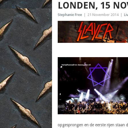
LONDEN, 15 NO
Stephanie Free
|
21 November 2014
|
Li
opgesprongen en de eerste rijen staan d