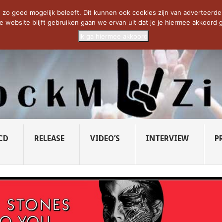
CIETY...
PRIDE OF LIONS – U...
SAVATAGE KOMT TERUG IN 0...
C
zo goed mogelijk beleeft. Dit kunnen ook cookies zijn van adverteerders 
e website blijft gebruiken gaan we ervan uit dat je je hiermee akkoord g
Ik ga hiermee akkoord
CD
RELEASE
VIDEO’S
INTERVIEW
P