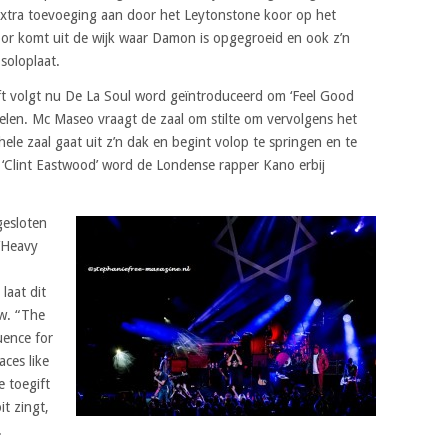
xtra toevoeging aan door het Leytonstone koor op het
or komt uit de wijk waar Damon is opgegroeid en ook z’n
soloplaat.
ft volgt nu De La Soul word geïntroduceerd om ‘Feel Good
 spelen. Mc Maseo vraagt de zaal om stilte om vervolgens het
hele zaal gaat uit z’n dak en begint volop te springen en te
 ‘Clint Eastwood’ word de Londense rapper Kano erbij
esloten
‘Heavy
laat dit
ow. “The
uence for
aces like
 toegift
it zingt,
.