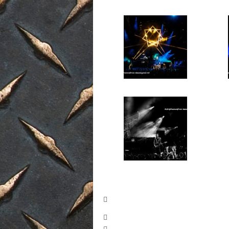


