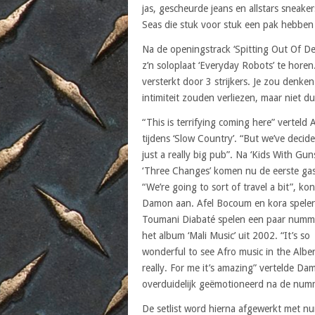
jas, gescheurde jeans en allstars sneake
Seas die stuk voor stuk een pak hebben
Na de openingstrack ‘Spitting Out Of D
z’n soloplaat ‘Everyday Robots’ te hore
versterkt door 3 strijkers. Je zou denke
intimiteit zouden verliezen, maar niet 
“This is terrifying coming here” verteld 
tijdens ‘Slow Country’. “But we’ve decided
just a really big pub”. Na ‘Kids With Gun
‘Three Changes’ komen nu de eerste ga
“We’re going to sort of travel a bit”, ko
Damon aan. Afel Bocoum en kora speler
Toumani Diabaté spelen een paar numm
het album ‘Mali Music’ uit 2002. “It’s so
wonderful to see Afro music in the Alber
really. For me it’s amazing” vertelde Da
overduidelijk geëmotioneerd na de num
De setlist word hierna afgewerkt met nu