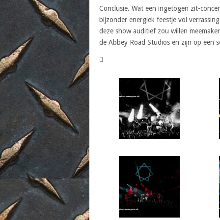
Conclusie. Wat een ingetogen zit-conc
bijzonder energiek feestje vol verrassin
deze show auditief zou willen meemaken
de Abbey Road Studios en zijn op een s
