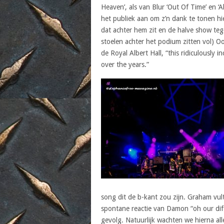
Heaven’, als van Blur ‘Out Of Time’ en ‘
het publiek aan om z’n dank te tonen hi
dat achter hem zit en de halve show teg
stoelen achter het podium zitten vol) 
de Royal Albert Hall, “this ridiculously 
over the years.”
song dit de b-kant zou zijn. Graham vul
spontane reactie van Damon “oh our diffi
gevolg. Natuurlijk wachten we hierna alle