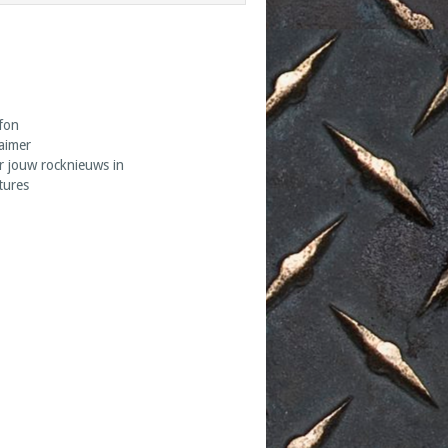
fon
laimer
r jouw rocknieuws in
tures