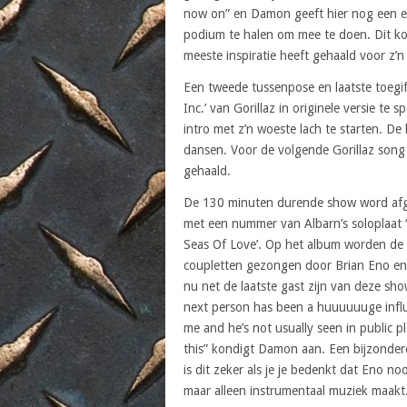
now on” en Damon geeft hier nog een e
podium te halen om mee te doen. Dit ko
meeste inspiratie heeft gehaald voor z’n 
Een tweede tussenpose en laatste toegi
Inc.’ van Gorillaz in originele versie te
intro met z’n woeste lach te starten. De 
dansen. Voor de volgende Gorillaz song
gehaald.
De 130 minuten durende show word afg
met een nummer van Albarn’s soloplaat 
Seas Of Love’. Op het album worden de
coupletten gezongen door Brian Eno en 
nu net de laatste gast zijn van deze sh
next person has been a huuuuuuge infl
me and he’s not usually seen in public pl
this” kondigt Damon aan. Een bijzondere
is dit zeker als je je bedenkt dat Eno noo
maar alleen instrumentaal muziek maakt