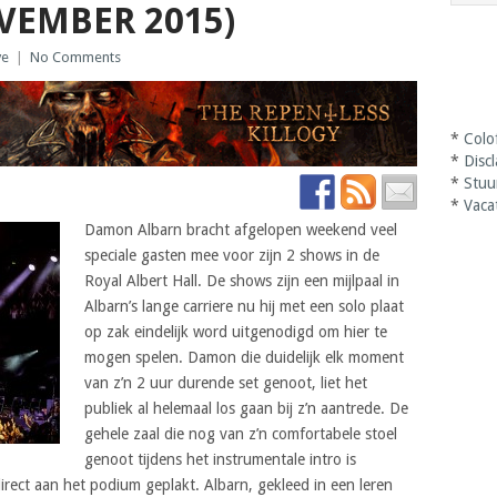
VEMBER 2015)
ve
|
No Comments
*
Colo
*
Disc
*
Stuu
*
Vaca
Damon Albarn bracht afgelopen weekend veel
speciale gasten mee voor zijn 2 shows in de
Royal Albert Hall. De shows zijn een mijlpaal in
Albarn’s lange carriere nu hij met een solo plaat
op zak eindelijk word uitgenodigd om hier te
mogen spelen. Damon die duidelijk elk moment
van z’n 2 uur durende set genoot, liet het
publiek al helemaal los gaan bij z’n aantrede. De
gehele zaal die nog van z’n comfortabele stoel
genoot tijdens het instrumentale intro is
irect aan het podium geplakt. Albarn, gekleed in een leren