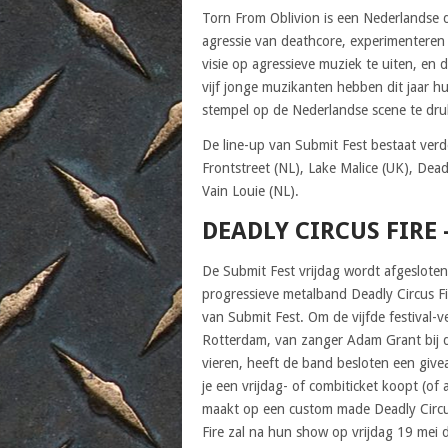
Torn From Oblivion is een Nederlandse 
agressie van deathcore, experimenteren
visie op agressieve muziek te uiten, en 
vijf jonge muzikanten hebben dit jaar h
stempel op de Nederlandse scene te dru
De line-up van Submit Fest bestaat verd
Frontstreet (NL), Lake Malice (UK), Dea
Vain Louie (NL).
DEADLY CIRCUS FIRE
De Submit Fest vrijdag wordt afgeslote
progressieve metalband Deadly Circus Fir
van Submit Fest. Om de vijfde festival-v
Rotterdam, van zanger Adam Grant bij 
vieren, heeft de band besloten een give
je een vrijdag- of combiticket koopt (of
maakt op een custom made Deadly Circu
Fire zal na hun show op vrijdag 19 mei 