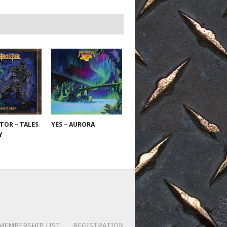
TOR – TALES
YES – AURORA
RY
MEMBERSHIP LIST
REGISTRATION