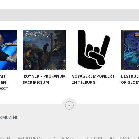
OMT
RUYNED – PROFANUM
VOYAGER IMPONEERT
DESTRUC
 EN
SACRIFICIUM
IN TILBURG
OF GLO
OOIT
KMUZINE
.
S IN
VACATURES
DISCLAIMER
COLOFON
ACCOUNT