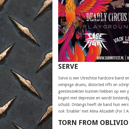
SERVE
Serve is een Utrechtse hardcore band en 
venijnige drums, distorted riffs en schri
geestesziekten kunnen hebben op een per
begint met depressie en wordt bestendi
schuld. Onlangs heeft de band hun eers
ook ‘Enabler’ met Alma Alizadeh (For I 
TORN FROM OBLIVI