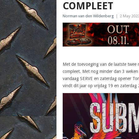
COMPLEET
Norman van den Wildenberg
|
2 May 202
Met de toevoeging van de laatste twee 
compleet. Met nog minder dan 3 weken te
vandaag SERVE en zaterdag opener Torn 
vindt dit jaar op vrijdag 19 en zaterda