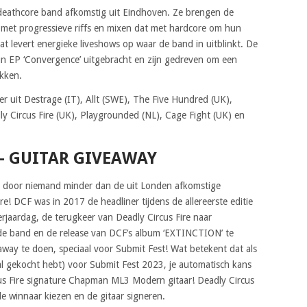
deathcore band afkomstig uit Eindhoven. Ze brengen de
 met progressieve riffs en mixen dat met hardcore om hun
dat levert energieke liveshows op waar de band in uitblinkt. De
un EP ‘Convergence’ uitgebracht en zijn gedreven om een
kken.
er uit Destrage (IT), Allt (SWE), The Five Hundred (UK),
dly Circus Fire (UK), Playgrounded (NL), Cage Fight (UK) en
 – GUITAR GIVEAWAY
n door niemand minder dan de uit Londen afkomstige
e! DCF was in 2017 de headliner tijdens de allereerste editie
erjaardag, de terugkeer van Deadly Circus Fire naar
de band en de release van DCF’s album ‘EXTINCTION’ te
away te doen, speciaal voor Submit Fest! Wat betekent dat als
 al gekocht hebt) voor Submit Fest 2023, je automatisch kans
s Fire signature Chapman ML3 Modern gitaar! Deadly Circus
de winnaar kiezen en de gitaar signeren.