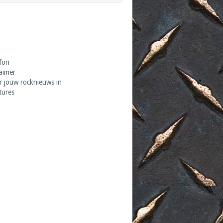
fon
laimer
r jouw rocknieuws in
tures