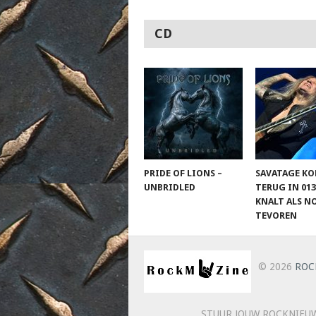
CD
PRIDE OF LIONS –
SAVATAGE K
UNBRIDLED
TERUG IN 013
KNALT ALS N
TEVOREN
© 2026
ROC
STUUR JOUW ROCKNIEUW