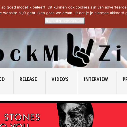
SAVATAGE KOMT TERUG IN 0...
CD VAN DE WEEK: SLEEPING...
RU
zo goed mogelijk beleeft. Dit kunnen ook cookies zijn van adverteerders 
e website blijft gebruiken gaan we ervan uit dat je je hiermee akkoord g
Ik ga hiermee akkoord
CD
RELEASE
VIDEO’S
INTERVIEW
P