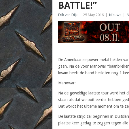
BATTLE!”
Erik van Dijk
|
25 May 2016
|
Nieuws
|
N
De Amerikaanse power metal helden va
gaan. Na de voor Manowar “baanbrekend
kwam heeft de band besloten nog 1 keer
Manowar:
Na de geweldige laatste tour werd het d
staan als dat we ooit eerder hebben ged
Dat wordt het ultieme moment om te ze
De laatste strijd zal beginnen in Duits
plaatse keer gedag te zeggen tegen alle