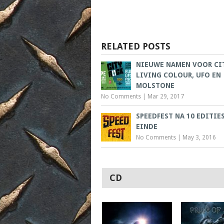
RELATED POSTS
NIEUWE NAMEN VOOR CI
LIVING COLOUR, UFO EN
MOLSTONE
No Comments
|
Mar 29, 2017
SPEEDFEST NA 10 EDITIE
EINDE
No Comments
|
May 3, 2016
CD