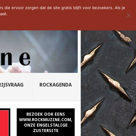
D VAN DE WEEK: SLEEPING...
die ervoor zorgen dat de site gratis blijft voor bezoekers. Als je
aat.
RIJSVRAAG
ROCKAGENDA
BEZOEK OOK EENS
WWW.ROCKMUZINE.COM,
ONZE ENGELSTALIGE
ZUSTERSITE