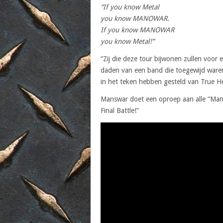
“If you know Metal
you know MANOWAR.
If you know MANOWAR
you know Metal!”
“Zij die deze tour bijwonen zullen voor 
daden van een band die toegewijd waren
in het teken hebben gesteld van True H
Manswar doet een oproep aan alle “Mano
Final Battle!”