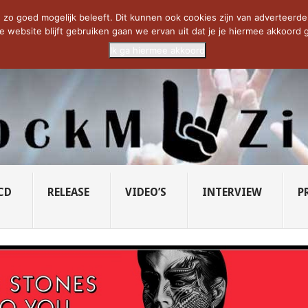
CIETY...
PRIDE OF LIONS – U...
SAVATAGE KOMT TERUG IN 0...
C
zo goed mogelijk beleeft. Dit kunnen ook cookies zijn van adverteerders 
e website blijft gebruiken gaan we ervan uit dat je je hiermee akkoord g
Ik ga hiermee akkoord
CD
RELEASE
VIDEO’S
INTERVIEW
P