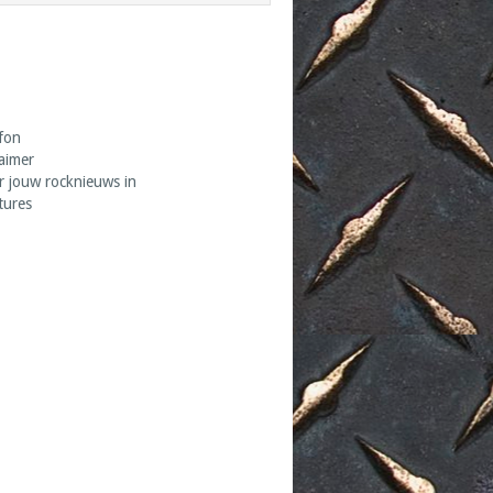
fon
laimer
r jouw rocknieuws in
tures