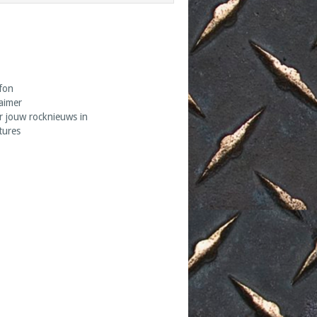
fon
laimer
r jouw rocknieuws in
tures