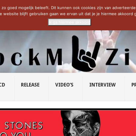
CIETY...
PRIDE OF LIONS – U...
SAVATAGE KOMT TERUG IN 0...
C
zo goed mogelijk beleeft. Dit kunnen ook cookies zijn van adverteerders 
e website blijft gebruiken gaan we ervan uit dat je je hiermee akkoord g
Ik ga hiermee akkoord
CD
RELEASE
VIDEO’S
INTERVIEW
P