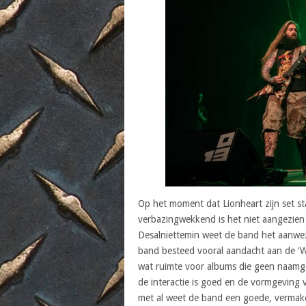
Op het moment dat Lionheart zijn set start
verbazingwekkend is het niet aangezien 
Desalniettemin weet de band het aanwezi
band besteed vooral aandacht aan de ‘W
wat ruimte voor albums die geen naamgen
de interactie is goed en de vormgeving v
met al weet de band een goede, vermakel