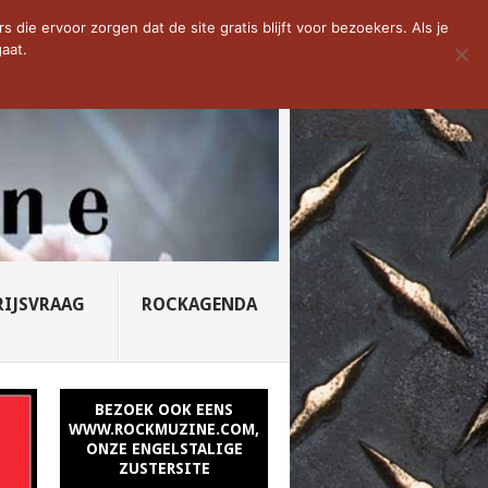
D VAN DE WEEK: SLEEPING...
die ervoor zorgen dat de site gratis blijft voor bezoekers. Als je
aat.
RIJSVRAAG
ROCKAGENDA
BEZOEK OOK EENS
WWW.ROCKMUZINE.COM,
ONZE ENGELSTALIGE
ZUSTERSITE