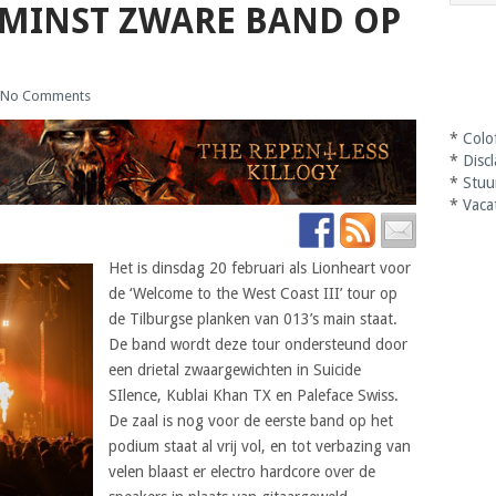
 MINST ZWARE BAND OP
No Comments
*
Colo
*
Disc
*
Stuu
*
Vaca
Het is dinsdag 20 februari als Lionheart voor
de ‘Welcome to the West Coast III’ tour op
de Tilburgse planken van 013’s main staat.
De band wordt deze tour ondersteund door
een drietal zwaargewichten in Suicide
SIlence, Kublai Khan TX en Paleface Swiss.
De zaal is nog voor de eerste band op het
podium staat al vrij vol, en tot verbazing van
velen blaast er electro hardcore over de