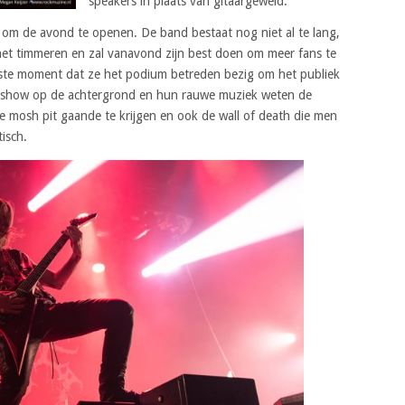
speakers in plaats van gitaargeweld.
ss om de avond te openen. De band bestaat nog niet al te lang,
et timmeren en zal vanavond zijn best doen om meer fans te
rste moment dat ze het podium betreden bezig om het publiek
chtshow op de achtergrond en hun rauwe muziek weten de
he mosh pit gaande te krijgen en ook de wall of death die men
tisch.