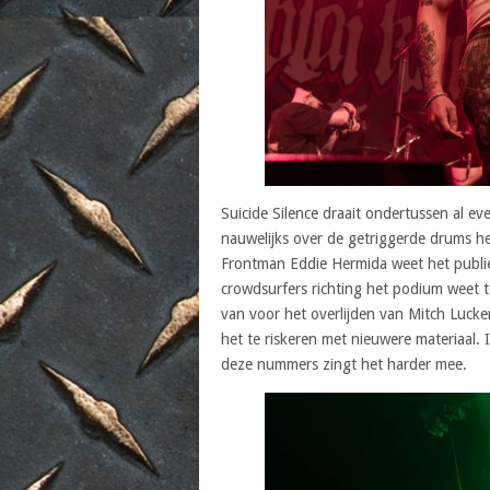
Suicide Silence draait ondertussen al ev
nauwelijks over de getriggerde drums he
Frontman Eddie Hermida weet het publiek
crowdsurfers richting het podium weet t
van voor het overlijden van Mitch Lucke
het te riskeren met nieuwere materiaal. Ie
deze nummers zingt het harder mee.