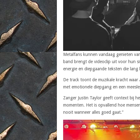
Metalfans kunnen vandaag genieten van 
band brengt de videoclip uit voor hun s
energie en diepgaande teksten die lang 
De track toont de muzikale kracht waar
met emotionele diepgang en een meeslepe
Zanger Justin Taylor geeft context bij h
momenten. Het is opvallend hoe mensen a
nooit wanneer alles goed gaat.”