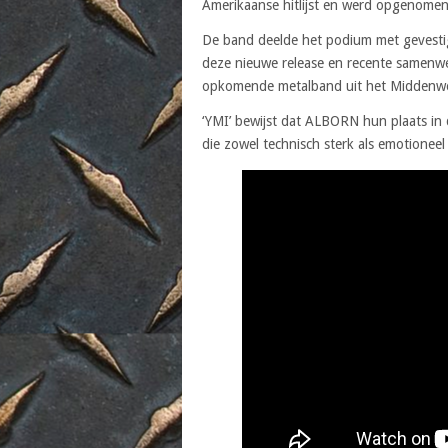
Amerikaanse hitlijst en werd opgenome
De band deelde het podium met gevest
deze nieuwe release en recente samenwer
opkomende metalband uit het Middenw
‘YMI’ bewijst dat ALBORN hun plaats in
die zowel technisch sterk als emotioneel t