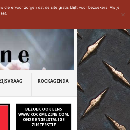
D VAN DE WEEK: SLEEPING...
die ervoor zorgen dat de site gratis blijft voor bezoekers. Als je
aat.
RIJSVRAAG
ROCKAGENDA
BEZOEK OOK EENS
WWW.ROCKMUZINE.COM,
ONZE ENGELSTALIGE
ZUSTERSITE