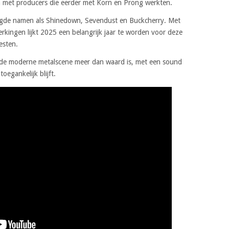
n met producers die eerder met Korn en Prong werkten.
igde namen als Shinedown, Sevendust en Buckcherry. Met
kingen lijkt 2025 een belangrijk jaar te worden voor deze
esten.
 de moderne metalscene meer dan waard is, met een sound
oegankelijk blijft.