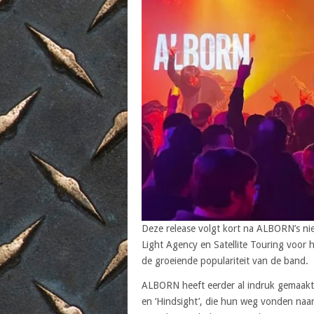
Deze release volgt kort na ALBORN’s 
Light Agency en Satellite Touring voor
de groeiende populariteit van de band.
ALBORN heeft eerder al indruk gemaakt me
en ‘Hindsight’, die hun weg vonden naar 