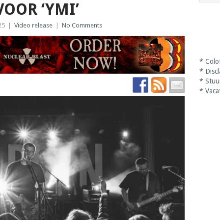
VOOR ‘YMI’
25
|
Video release
|
No Comments
*
Colo
*
Disc
*
Stuu
*
Vaca