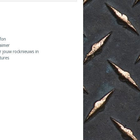
fon
laimer
r jouw rocknieuws in
tures