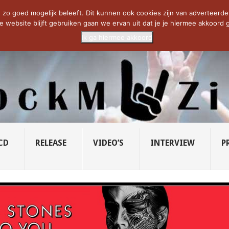
CIETY...
PRIDE OF LIONS – U...
SAVATAGE KOMT TERUG IN 0...
C
zo goed mogelijk beleeft. Dit kunnen ook cookies zijn van adverteerders 
e website blijft gebruiken gaan we ervan uit dat je je hiermee akkoord g
Ik ga hiermee akkoord
CD
RELEASE
VIDEO’S
INTERVIEW
P