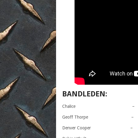
BANDLEDEN:
Chalice – Vo
Geoff Thorpe – G
Denver Cooper – G