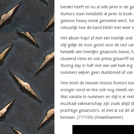
bereikt heeft en nu al vele jaren in de
Rumors staat inmiddels al jaren te boek
gewoon heavy metal genoemd werd. Inmid
natuurlijk hoe de band klinkt met weer 
Het album trapt af met een heerlijk sn
stijl gelijk de toon gezet voor de rest v
hetwelk een heerlijke gitaarsolo bevat, 
stuwend ritme en ook prima gitaarriff e
‘Boring day in hell’ met een wel heel e
nummers wijken geen duimbreed af van 
Hoe moet de nieuwe Vicious Rumors kwa
vroeger vond en live ook nog steeds vind
Wat variatie in nummers en stijl is er n
muzikaal vakmanschap zijn zoals altijd 
prachtige gitaarsolo’s. Al met al zal dit
bestaan. (77/100) (Steamhammer)