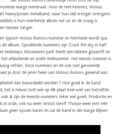
 genoemde marge meedraait. Voor de niet-kenners, Vicious
 als heavy/power metalband, waar hun stijl vroeger overigens
dels is hun veertiende album net uit en de vraag is
een nieuwe zanger.
el en typisch Vicious Rumors-nummer en hiermede wordt qua
an dit album. Opvallende nummers zijn ‘Crack the sky in half’
het midtempo ‘Abusement park’ heeft een lekkere gitaarriff en
n het afsluitende en snelle titelnummer. Het minste nummer is
rg kazig refrein. Deze nummers en de ook niet genoemde
wat je door de jaren heen van Vicious Rumors gewend was.
litatief dan beoordeeld worden ? Hoe goed ik de band
, het is helaas toch wel op elk plaat heel veel van hetzelfde.
iet ook al zijn de meeste nummers zeker wel goed. Productie en
dik in orde, ook nu weer strooit Geoff Thorpe weer met vele
 album geen opzien baren en zal de band in die marge blijven