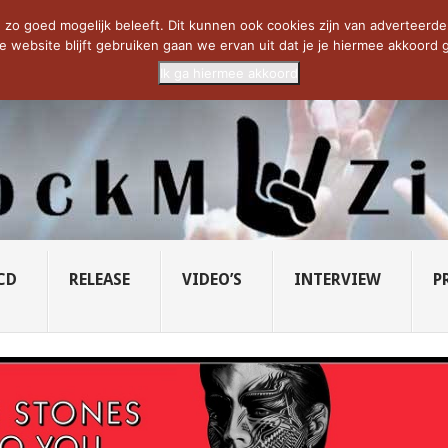
CIETY...
PRIDE OF LIONS – U...
SAVATAGE KOMT TERUG IN 0...
C
zo goed mogelijk beleeft. Dit kunnen ook cookies zijn van adverteerders 
e website blijft gebruiken gaan we ervan uit dat je je hiermee akkoord g
Ik ga hiermee akkoord
CD
RELEASE
VIDEO’S
INTERVIEW
P