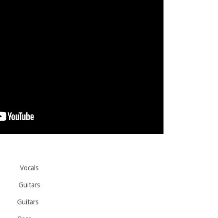
cals
uitars
uitars