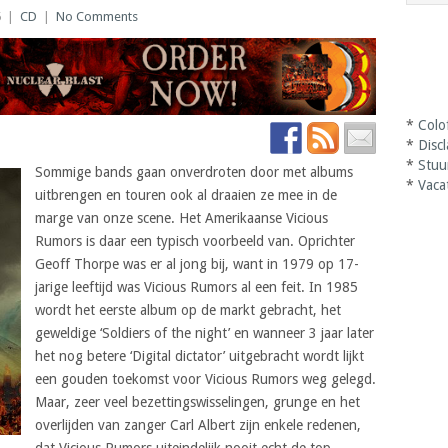
5
|
CD
|
No Comments
*
Colo
*
Disc
*
Stuu
Sommige bands gaan onverdroten door met albums
*
Vaca
uitbrengen en touren ook al draaien ze mee in de
marge van onze scene. Het Amerikaanse Vicious
Rumors is daar een typisch voorbeeld van. Oprichter
Geoff Thorpe was er al jong bij, want in 1979 op 17-
jarige leeftijd was Vicious Rumors al een feit. In 1985
wordt het eerste album op de markt gebracht, het
geweldige ‘Soldiers of the night’ en wanneer 3 jaar later
het nog betere ‘Digital dictator’ uitgebracht wordt lijkt
een gouden toekomst voor Vicious Rumors weg gelegd.
Maar, zeer veel bezettingswisselingen, grunge en het
overlijden van zanger Carl Albert zijn enkele redenen,
dat Vicious Rumors uiteindelijk nooit echt de top