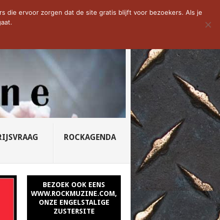
D VAN DE WEEK: SLEEPING...
die ervoor zorgen dat de site gratis blijft voor bezoekers. Als je
aat.
RIJSVRAAG
ROCKAGENDA
BEZOEK OOK EENS
WWW.ROCKMUZINE.COM,
ONZE ENGELSTALIGE
ZUSTERSITE