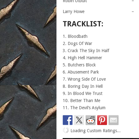
Robin Utbult – 
Larry Howe – 
TRACKLIST:
1. Bloodbath
2. Dogs Of War
3. Crack The Sky In Half
4. High Hell Hammer
5. Butchers Block
6. Abusement Park
7. Wrong Side Of Love
8. Boring Day In Hell
9. In Blood We Trust
10. Better Than Me
11. The Devil’s Asylum
Loading Custom Ratings...