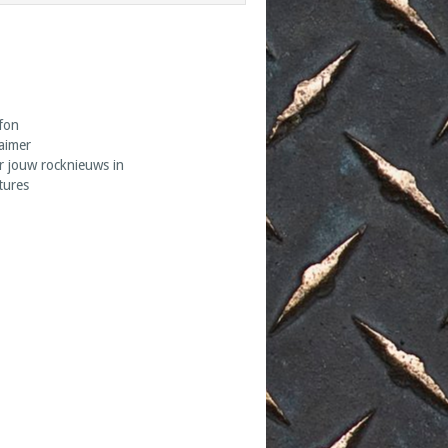
fon
laimer
r jouw rocknieuws in
tures