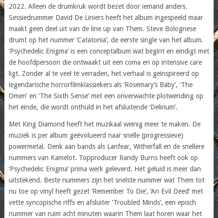
2022. Alleen de drumkruk wordt bezet door iemand anders.
Sessiedrummer David De Liniers heeft het album ingespeeld maar
maakt geen deel uit van de line up van Them. Steve Bolognese
drumt op het nummer ‘Catatonia’, de eerste single van het album.
‘Psychedelic Enigma’ is een conceptalbum wat begint en eindigt met
de hoofdpersoon die ontwaakt uit een coma en op intensive care
ligt. Zonder al te veel te verraden, het verhaal is geïnspireerd op
legendarische horrorfilmklassiekers als ‘Rosemary’s Baby’, ‘The
Omen’ en ‘The Sixth Sense’ met een onverwachte plotwending op
het einde, die wordt onthuld in het afsluitende ‘Delirium’.
Met King Diamond heeft het muzikaal weinig meer te maken. De
muziek is per album geëvolueerd naar snelle (progressieve)
powermetal. Denk aan bands als Lanfear, Witherfall en de snellere
nummers van Kamelot. Topproducer Randy Burns heeft ook op
‘Psychedelic Enigma’ prima werk geleverd. Het geluid is meer dan
uitstekend. Beste nummers zijn het snelste nummer wat Them tot
nu toe op vinyl heeft gezet ‘Remember To Die’, ‘An Evil Deed’ met
vette syncopische riffs en afsluiter ‘Troubled Minds’, een episch
nummer van ruim acht minuten waarin Them laat horen waar het