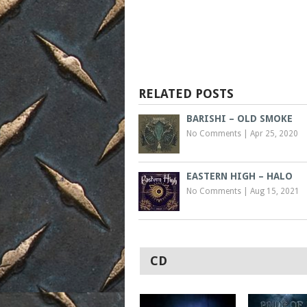
RELATED POSTS
BARISHI – OLD SMOKE
No Comments
|
Apr 25, 2020
EASTERN HIGH – HALO
No Comments
|
Aug 15, 2021
CD