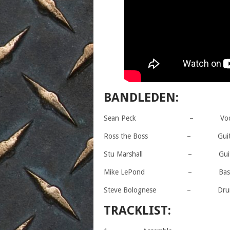
BANDLEDEN:
Sean Peck – Voca
Ross the Boss – Guita
Stu Marshall – Guita
Mike LePond – Bas
Steve Bolognese – Dru
TRACKLIST: