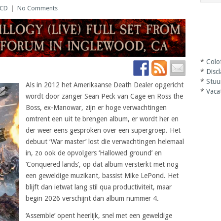
CD
|
No Comments
*
Colo
*
Disc
*
Stuu
Als in 2012 het Amerikaanse Death Dealer opgericht
*
Vaca
wordt door zanger Sean Peck van Cage en Ross the
Boss, ex-Manowar, zijn er hoge verwachtingen
omtrent een uit te brengen album, er wordt her en
der weer eens gesproken over een supergroep. Het
debuut ‘War master’ lost die verwachtingen helemaal
in, zo ook de opvolgers ‘Hallowed ground’ en
‘Conquered lands’, op dat album versterkt met nog
een geweldige muzikant, bassist Mike LePond. Het
blijft dan ietwat lang stil qua productiviteit, maar
begin 2026 verschijnt dan album nummer 4.
‘Assemble’ opent heerlijk, snel met een geweldige