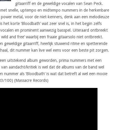
gitaarriff en de geweldige vocalen van Sean Peck.
um met snelle, uptempo en midtempo nummers in de herkenbare
n power metal, voor de niet-kenners, denk aan een melodieuze
 het korte ‘Bloodbath’ wat zeer snel is, in het begin zelfs
 vocalen en prominent aanwezig basspel. Uiteraard ontbreekt
 wild and free’ waarbij een fraaie gitaarsolo niet ontbreekt.
en geweldige gitaarriff, heerlijk stuwend ritme en spetterende
thaal, dit nummer kan live wel eens voor een beste pit zorgen.
 een uitstekend album geworden, prima nummers met een
t van aandacht/kritiek is wel dat de albums van de band wel
n nummer als ‘Bloodbath’ is wat dat betreft al wel een mooie
(83/100) (Massacre Records)