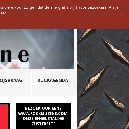
D VAN DE WEEK: SLEEPING...
die ervoor zorgen dat de site gratis blijft voor bezoekers. Als je
aat.
RIJSVRAAG
ROCKAGENDA
BEZOEK OOK EENS
WWW.ROCKMUZINE.COM,
ONZE ENGELSTALIGE
ZUSTERSITE