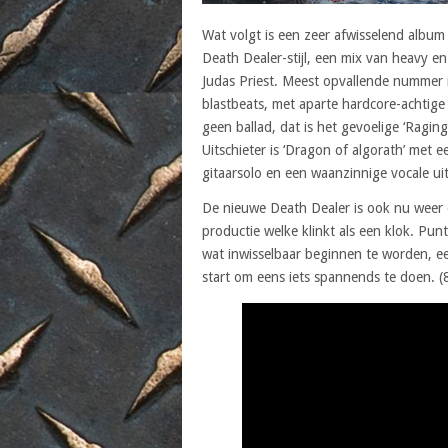
Wat volgt is een zeer afwisselend alb
Death Dealer-stijl, een mix van heavy e
Judas Priest. Meest opvallende nummer is
blastbeats, met aparte hardcore-achtige
geen ballad, dat is het gevoelige ‘Raging
Uitschieter is ‘Dragon of algorath’ met e
gitaarsolo en een waanzinnige vocale ui
De nieuwe Death Dealer is ook nu weer
productie welke klinkt als een klok. Pun
wat inwisselbaar beginnen te worden, ee
start om eens iets spannends te doen. 