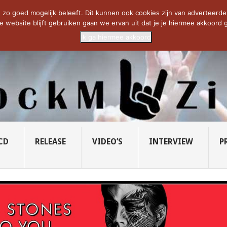
CIETY...
PRIDE OF LIONS – U...
SAVATAGE KOMT TERUG IN 0...
C
zo goed mogelijk beleeft. Dit kunnen ook cookies zijn van adverteerders 
e website blijft gebruiken gaan we ervan uit dat je je hiermee akkoord g
Ik ga hiermee akkoord
CD
RELEASE
VIDEO’S
INTERVIEW
P