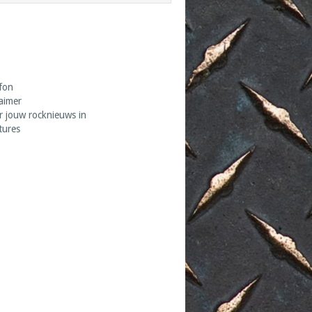
fon
laimer
r jouw rocknieuws in
tures