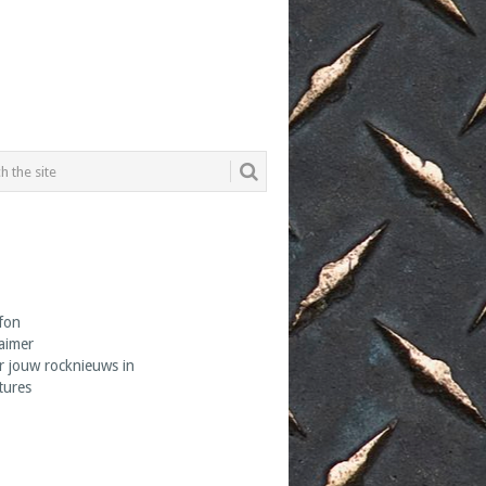
fon
laimer
r jouw rocknieuws in
tures