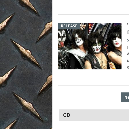
RELEASE
S
H
A
u
e
POSTS
N
PAGINATION
CD