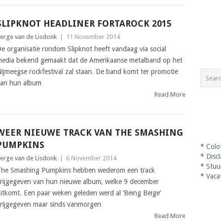
SLIPKNOT HEADLINER FORTAROCK 2015
erge van de Lisdonk
|
11 November 2014
e organisatie rondom Slipknot heeft vandaag via social
edia bekend gemaakt dat de Amerikaanse metalband op het
ijmeegse rockfestival zal staan. De band komt ter promotie
an hun album
Read More
WEER NIEUWE TRACK VAN THE SMASHING
PUMPKINS
*
Colo
*
Disc
erge van de Lisdonk
|
6 November 2014
*
Stuu
he Smashing Pumpkins hebben wederom een track
*
Vaca
rijgegeven van hun nieuwe album, welke 9 december
itkomt. Een paar weken geleden werd al ‘Being Beige’
rijgegeven maar sinds vanmorgen
Read More