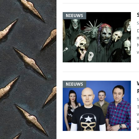
NIEUWS
S
D
m
N
v
NIEUWS
S
T
v
u
v