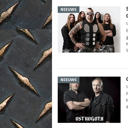
NIEUWS
S
E
g
e
S
NIEUWS
S
P
h
d