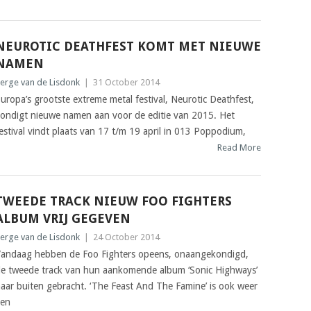
NEUROTIC DEATHFEST KOMT MET NIEUWE
NAMEN
erge van de Lisdonk
|
31 October 2014
uropa’s grootste extreme metal festival, Neurotic Deathfest,
ondigt nieuwe namen aan voor de editie van 2015. Het
estival vindt plaats van 17 t/m 19 april in 013 Poppodium,
Read More
TWEEDE TRACK NIEUW FOO FIGHTERS
ALBUM VRIJ GEGEVEN
erge van de Lisdonk
|
24 October 2014
andaag hebben de Foo Fighters opeens, onaangekondigd,
e tweede track van hun aankomende album ‘Sonic Highways’
aar buiten gebracht. ‘The Feast And The Famine’ is ook weer
en