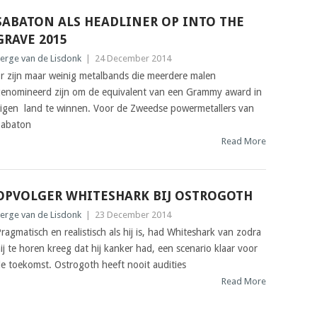
SABATON ALS HEADLINER OP INTO THE
GRAVE 2015
erge van de Lisdonk
|
24 December 2014
r zijn maar weinig metalbands die meerdere malen
enomineerd zijn om de equivalent van een Grammy award in
igen land te winnen. Voor de Zweedse powermetallers van
abaton
Read More
OPVOLGER WHITESHARK BIJ OSTROGOTH
erge van de Lisdonk
|
23 December 2014
ragmatisch en realistisch als hij is, had Whiteshark van zodra
ij te horen kreeg dat hij kanker had, een scenario klaar voor
e toekomst. Ostrogoth heeft nooit audities
Read More