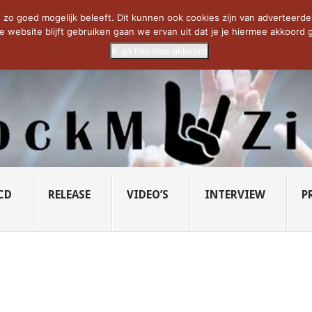
CIETY...
PRIDE OF LIONS – U...
SAVATAGE KOMT TERUG IN 0...
C
zo goed mogelijk beleeft. Dit kunnen ook cookies zijn van adverteerders 
e website blijft gebruiken gaan we ervan uit dat je je hiermee akkoord g
Ik ga hiermee akkoord
CD
RELEASE
VIDEO’S
INTERVIEW
P