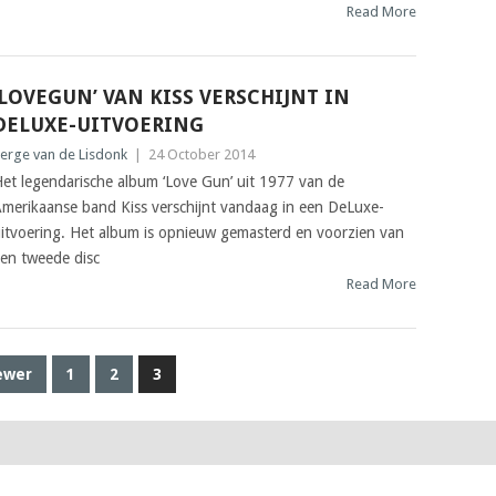
Read More
‘LOVEGUN’ VAN KISS VERSCHIJNT IN
DELUXE-UIT​VOERING
erge van de Lisdonk
|
24 October 2014
et legendarische album ‘Love Gun’ uit 1977 van de
merikaanse band Kiss verschijnt vandaag in een DeLuxe-
itvoering. Het album is opnieuw gemasterd en voorzien van
en tweede disc
Read More
ewer
1
2
3