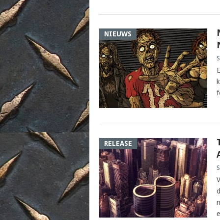
NIEUWS
S
E
k
f
RELEASE
S
V
d
n
e